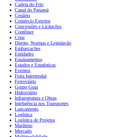
Cadeia do Frio
Canal do Panamá
Cenário
Comércio Exterior
Concessões e Licitações
Contêiner
Crise
Direito, Normas e Legislação
Embarcações
Entidades
Equipamentos
Estudos e Estatísticas
Eventos
Feira Intermodal
Ferroviário
Grupo Guia
Hidroviário
Infraestrutura e Obras
Inteligência nos Transportes
Lançamento
Logística
Logística de Projetos
Marítimo
Mercado
Multimodalidade