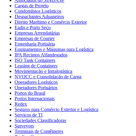
Associados do SINDASP
Cargas de Projeto
Condomínios Logísticos
Despachantes Aduaneiros
Direito Marítimo e Comércio Exterior
Eadis e Porto Seco
Empresas Arrendatárias
Empresas de Courier
Engenharia Portuária
Equipamentos e Máquinas para Logística
IPA Recintos Alfandegados
ISO Tank Containers
Leasing de Containers
Movimentação e Intralogística
NVOCC e Consolidação de Carga
Operadores Logísticos
Operadores Portuários
Portos do Brasil
Portos Internacionais
Redex
Seguros para Comércio Exterior e Logística
Serviços de TI
Sociedades Classificadoras
Surveyors
Terminais de Contêineres