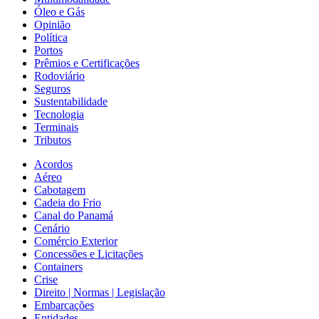
Óleo e Gás
Opinião
Política
Portos
Prêmios e Certificações
Rodoviário
Seguros
Sustentabilidade
Tecnologia
Terminais
Tributos
Acordos
Aéreo
Cabotagem
Cadeia do Frio
Canal do Panamá
Cenário
Comércio Exterior
Concessões e Licitações
Containers
Crise
Direito | Normas | Legislação
Embarcações
Entidades