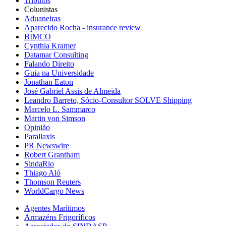
Tributos
Colunistas
Aduaneiras
Aparecido Rocha - insurance review
BIMCO
Cynthia Kramer
Datamar Consulting
Falando Direito
Guia na Universidade
Jonathan Eaton
José Gabriel Assis de Almeida
Leandro Barreto, Sócio-Consultor SOLVE Shipping
Marcelo L. Sammarco
Martin von Simson
Opinião
Parallaxis
PR Newswire
Robert Grantham
SindaRio
Thiago Aló
Thomson Reuters
WorldCargo News
Agentes Marítimos
Armazéns Frigoríficos