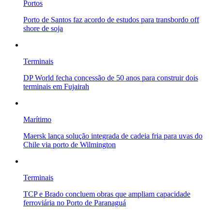
Portos
Porto de Santos faz acordo de estudos para transbordo off
shore de soja
Terminais
DP World fecha concessão de 50 anos para construir dois
terminais em Fujairah
Marítimo
Maersk lança solução integrada de cadeia fria para uvas do
Chile via porto de Wilmington
Terminais
TCP e Brado concluem obras que ampliam capacidade
ferroviária no Porto de Paranaguá