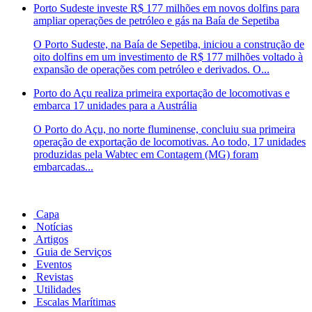
Porto Sudeste investe R$ 177 milhões em novos dolfins para
ampliar operações de petróleo e gás na Baía de Sepetiba
O Porto Sudeste, na Baía de Sepetiba, iniciou a construção de
oito dolfins em um investimento de R$ 177 milhões voltado à
expansão de operações com petróleo e derivados. O...
Porto do Açu realiza primeira exportação de locomotivas e
embarca 17 unidades para a Austrália
O Porto do Açu, no norte fluminense, concluiu sua primeira
operação de exportação de locomotivas. Ao todo, 17 unidades
produzidas pela Wabtec em Contagem (MG) foram
embarcadas...
Capa
Notícias
Artigos
Guia de Serviços
Eventos
Revistas
Utilidades
Escalas Marítimas