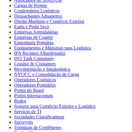
Associados do SINDASP
Cargas de Projeto
Condomínios Logísticos
Despachantes Aduaneiros
Direito Marítimo e Comércio Exterior
Eadis e Porto Seco
Empresas Arrendatárias
Empresas de Courier
Engenharia Portuária
Equipamentos e Máquinas para Logística
IPA Recintos Alfandegados
ISO Tank Containers
Leasing de Containers
Movimentação e Intralogística
NVOCC e Consolidação de Carga
Operadores Logísticos
Operadores Portuários
Portos do Brasil
Portos Internacionais
Redex
Seguros para Comércio Exterior e Logística
Serviços de TI
Sociedades Classificadoras
Surveyors
Terminais de Contêineres