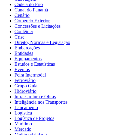
Cadeia do Frio
Canal do Panamá
Cenário
Comércio Exterior
Concessões e Licitações
Contêiner
Crise
Direito, Normas e Legislação
Embarcações
Entidades
Equipamentos
Estudos e Estatísticas
Eventos
Feira Intermodal
Ferroviário
Grupo Guia
Hidroviário
Infraestrutura e Obras
Inteligência nos Transportes
Lançamento
Logística
Logística de Projetos
Marítimo
Mercado
Multimodalidade