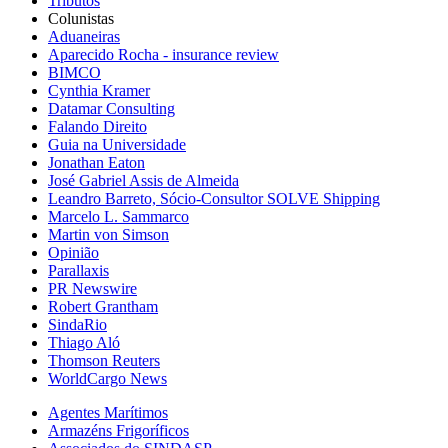
Tributos
Colunistas
Aduaneiras
Aparecido Rocha - insurance review
BIMCO
Cynthia Kramer
Datamar Consulting
Falando Direito
Guia na Universidade
Jonathan Eaton
José Gabriel Assis de Almeida
Leandro Barreto, Sócio-Consultor SOLVE Shipping
Marcelo L. Sammarco
Martin von Simson
Opinião
Parallaxis
PR Newswire
Robert Grantham
SindaRio
Thiago Aló
Thomson Reuters
WorldCargo News
Agentes Marítimos
Armazéns Frigoríficos