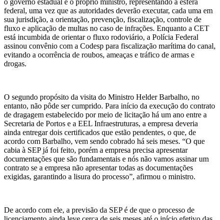
o governo estadual e o próprio ministro, representando a esfera
federal, uma vez que as autoridades deverão executar, cada uma em
sua jurisdição, a orientação, prevenção, fiscalização, controle de
fluxo e aplicação de multas no caso de infrações. Enquanto a CET
está incumbida de orientar o fluxo rodoviário, a Polícia Federal
assinou convênio com a Codesp para fiscalização marítima do canal,
evitando a ocorrência de roubos, ameaças e tráfico de armas e
drogas.
O segundo propósito da visita do Ministro Helder Barbalho, no
entanto, não pôde ser cumprido. Para início da execução do contrato
de dragagem estabelecido por meio de licitação há um ano entre a
Secretaria de Portos e a EEL Infraestruturas, a empresa deveria
ainda entregar dois certificados que estão pendentes, o que, de
acordo com Barbalho, vem sendo cobrado há seis meses. “O que
cabia à SEP já foi feito, porém a empresa precisa apresentar
documentações que são fundamentais e nós não vamos assinar um
contrato se a empresa não apresentar todas as documentações
exigidas, garantindo a lisura do processo”, afirmou o ministro.
De acordo com ele, a previsão da SEP é de que o processo de
licenciamento ainda leve cerca de seis meses até o início efetivo das