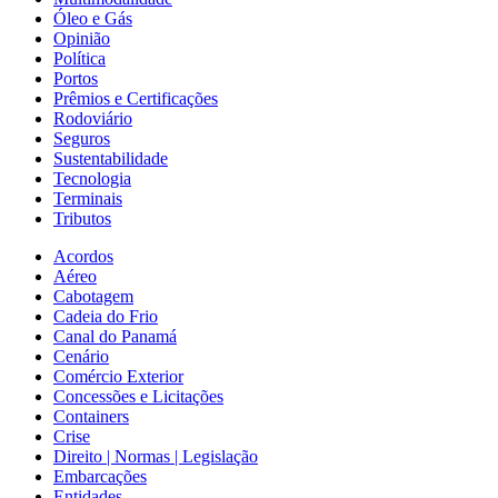
Óleo e Gás
Opinião
Política
Portos
Prêmios e Certificações
Rodoviário
Seguros
Sustentabilidade
Tecnologia
Terminais
Tributos
Acordos
Aéreo
Cabotagem
Cadeia do Frio
Canal do Panamá
Cenário
Comércio Exterior
Concessões e Licitações
Containers
Crise
Direito | Normas | Legislação
Embarcações
Entidades