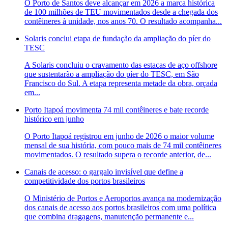
O Porto de Santos deve alcançar em 2026 a marca histórica
de 100 milhões de TEU movimentados desde a chegada dos
contêineres à unidade, nos anos 70. O resultado acompanha...
Solaris conclui etapa de fundação da ampliação do píer do
TESC
A Solaris concluiu o cravamento das estacas de aço offshore
que sustentarão a ampliação do píer do TESC, em São
Francisco do Sul. A etapa representa metade da obra, orçada
em...
Porto Itapoá movimenta 74 mil contêineres e bate recorde
histórico em junho
O Porto Itapoá registrou em junho de 2026 o maior volume
mensal de sua história, com pouco mais de 74 mil contêineres
movimentados. O resultado supera o recorde anterior, de...
Canais de acesso: o gargalo invisível que define a
competitividade dos portos brasileiros
O Ministério de Portos e Aeroportos avança na modernização
dos canais de acesso aos portos brasileiros com uma política
que combina dragagens, manutenção permanente e...