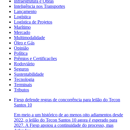
Infraestrutura e Obras
Inteligência nos Transportes
Lançamento
Logística
Logística de Projetos
Marítimo
Mercado
Multimodalidade
Óleo e Gás
Opinião
Política
Prêmios e Certificações
Rodoviário
Seguros
Sustentabilidade
Tecnologia
Terminais
Tributos
Fiesp defende regras de concorrência para leilão do Tecon
Santos 10
Em meio a um histórico de ao menos oito adiamentos desde
2022, o leilão do Tecon Santos 10 agora é esperado para
2027. A Fiesp apoiou a continuidade do processo, mas