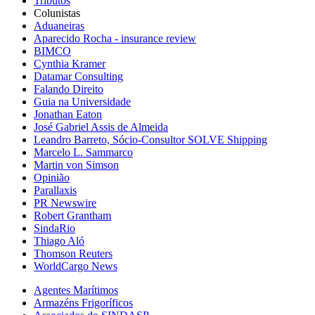
Tributos
Colunistas
Aduaneiras
Aparecido Rocha - insurance review
BIMCO
Cynthia Kramer
Datamar Consulting
Falando Direito
Guia na Universidade
Jonathan Eaton
José Gabriel Assis de Almeida
Leandro Barreto, Sócio-Consultor SOLVE Shipping
Marcelo L. Sammarco
Martin von Simson
Opinião
Parallaxis
PR Newswire
Robert Grantham
SindaRio
Thiago Aló
Thomson Reuters
WorldCargo News
Agentes Marítimos
Armazéns Frigoríficos