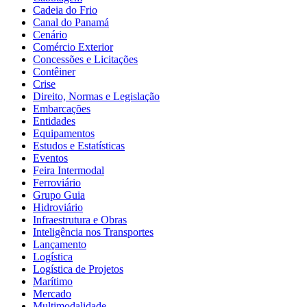
Cadeia do Frio
Canal do Panamá
Cenário
Comércio Exterior
Concessões e Licitações
Contêiner
Crise
Direito, Normas e Legislação
Embarcações
Entidades
Equipamentos
Estudos e Estatísticas
Eventos
Feira Intermodal
Ferroviário
Grupo Guia
Hidroviário
Infraestrutura e Obras
Inteligência nos Transportes
Lançamento
Logística
Logística de Projetos
Marítimo
Mercado
Multimodalidade