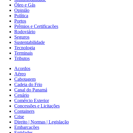
Óleo e Gás
Opinião
Política
Portos
Prêmios e Certificações
Rodoviário
Seguros
Sustentabilidade
Tecnologia
Terminais
Tributos
Acordos
Aéreo
Cabotagem
Cadeia do Frio
Canal do Panamá
Cenário
Comércio Exterior
Concessões e Licitações
Containers
Crise
Direito | Normas | Legislação
Embarcações
Entidades