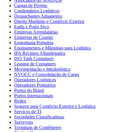
Associados do SINDASP
Cargas de Projeto
Condomínios Logísticos
Despachantes Aduaneiros
Direito Marítimo e Comércio Exterior
Eadis e Porto Seco
Empresas Arrendatárias
Empresas de Courier
Engenharia Portuária
Equipamentos e Máquinas para Logística
IPA Recintos Alfandegados
ISO Tank Containers
Leasing de Containers
Movimentação e Intralogística
NVOCC e Consolidação de Carga
Operadores Logísticos
Operadores Portuários
Portos do Brasil
Portos Internacionais
Redex
Seguros para Comércio Exterior e Logística
Serviços de TI
Sociedades Classificadoras
Surveyors
Terminais de Contêineres