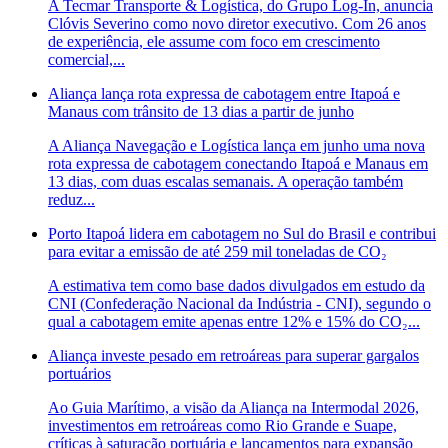
A Tecmar Transporte & Logística, do Grupo Log-In, anuncia
Clóvis Severino como novo diretor executivo. Com 26 anos
de experiência, ele assume com foco em crescimento
comercial,...
Aliança lança rota expressa de cabotagem entre Itapoá e
Manaus com trânsito de 13 dias a partir de junho
A Aliança Navegação e Logística lança em junho uma nova
rota expressa de cabotagem conectando Itapoá e Manaus em
13 dias, com duas escalas semanais. A operação também
reduz...
Porto Itapoá lidera em cabotagem no Sul do Brasil e contribui
para evitar a emissão de até 259 mil toneladas de CO₂
A estimativa tem como base dados divulgados em estudo da
CNI (Confederação Nacional da Indústria - CNI), segundo o
qual a cabotagem emite apenas entre 12% e 15% do CO₂...
Aliança investe pesado em retroáreas para superar gargalos
portuários
Ao Guia Marítimo, a visão da Aliança na Intermodal 2026,
investimentos em retroáreas como Rio Grande e Suape,
críticas à saturação portuária e lançamentos para expansão