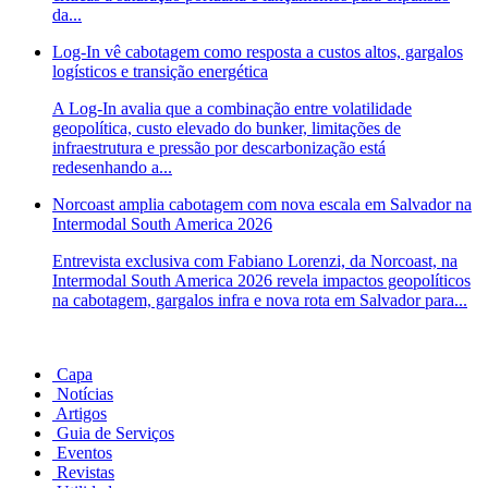
da...
Log-In vê cabotagem como resposta a custos altos, gargalos
logísticos e transição energética
A Log-In avalia que a combinação entre volatilidade
geopolítica, custo elevado do bunker, limitações de
infraestrutura e pressão por descarbonização está
redesenhando a...
Norcoast amplia cabotagem com nova escala em Salvador na
Intermodal South America 2026
Entrevista exclusiva com Fabiano Lorenzi, da Norcoast, na
Intermodal South America 2026 revela impactos geopolíticos
na cabotagem, gargalos infra e nova rota em Salvador para...
Capa
Notícias
Artigos
Guia de Serviços
Eventos
Revistas