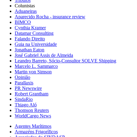
Tributos
Colunistas
Aduaneiras
Aparecido Rocha - insurance review
BIMCO
Cynthia Kramer
Datamar Consulting
Falando Direito
Guia na Universidade
Jonathan Eaton
José Gabriel Assis de Almeida
Leandro Barreto, Sócio-Consultor SOLVE Shipping
Marcelo L. Sammarco
Martin von Simson
Opinião
Parallaxis
PR Newswire
Robert Grantham
SindaRio
Thiago Aló
Thomson Reuters
WorldCargo News
Agentes Marítimos
Armazéns Frigoríficos