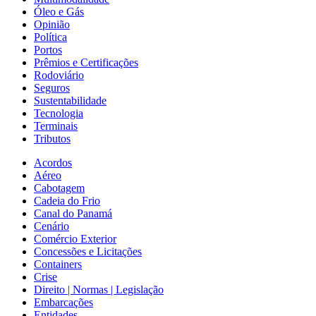
Óleo e Gás
Opinião
Política
Portos
Prêmios e Certificações
Rodoviário
Seguros
Sustentabilidade
Tecnologia
Terminais
Tributos
Acordos
Aéreo
Cabotagem
Cadeia do Frio
Canal do Panamá
Cenário
Comércio Exterior
Concessões e Licitações
Containers
Crise
Direito | Normas | Legislação
Embarcações
Entidades