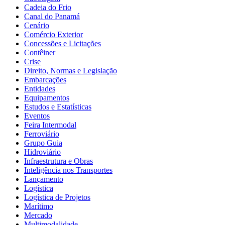
Cadeia do Frio
Canal do Panamá
Cenário
Comércio Exterior
Concessões e Licitações
Contêiner
Crise
Direito, Normas e Legislação
Embarcações
Entidades
Equipamentos
Estudos e Estatísticas
Eventos
Feira Intermodal
Ferroviário
Grupo Guia
Hidroviário
Infraestrutura e Obras
Inteligência nos Transportes
Lançamento
Logística
Logística de Projetos
Marítimo
Mercado
Multimodalidade