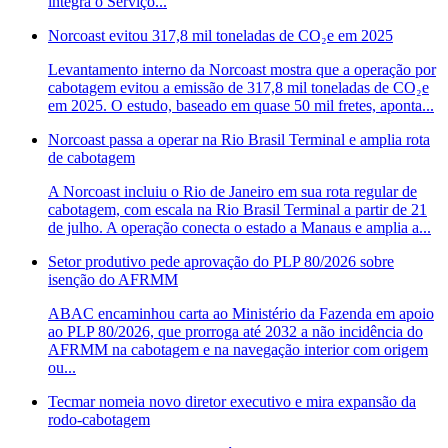
integra o Serviço...
Norcoast evitou 317,8 mil toneladas de CO₂e em 2025
Levantamento interno da Norcoast mostra que a operação por
cabotagem evitou a emissão de 317,8 mil toneladas de CO₂e
em 2025. O estudo, baseado em quase 50 mil fretes, aponta...
Norcoast passa a operar na Rio Brasil Terminal e amplia rota
de cabotagem
A Norcoast incluiu o Rio de Janeiro em sua rota regular de
cabotagem, com escala na Rio Brasil Terminal a partir de 21
de julho. A operação conecta o estado a Manaus e amplia a...
Setor produtivo pede aprovação do PLP 80/2026 sobre
isenção do AFRMM
ABAC encaminhou carta ao Ministério da Fazenda em apoio
ao PLP 80/2026, que prorroga até 2032 a não incidência do
AFRMM na cabotagem e na navegação interior com origem
ou...
Tecmar nomeia novo diretor executivo e mira expansão da
rodo-cabotagem