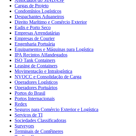
Associados do SINDASP
Cargas de Projeto
Condomínios Logísticos
Despachantes Aduaneiros
Direito Marítimo e Comércio Exterior
Eadis e Porto Seco
Empresas Arrendatárias
Empresas de Courier
Engenharia Portuária
Equipamentos e Máquinas para Logística
IPA Recintos Alfandegados
ISO Tank Containers
Leasing de Containers
Movimentação e Intralogística
NVOCC e Consolidação de Carga
Operadores Logísticos
Operadores Portuários
Portos do Brasil
Portos Internacionais
Redex
Seguros para Comércio Exterior e Logística
Serviços de TI
Sociedades Classificadoras
Surveyors
Terminais de Contêineres