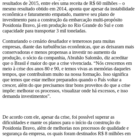
resultados de 2015, entre eles uma receita de R$ 60 milhões – o
mesmo resultado obtido em 2014, aponta que apesar da instabilidade
econômica e faturamento empatado, manteve seu plano de
investimento para a construção da embarcação multi-propósito
Posidonia Bravo, já em produção no Rio Grande do Sul e com
capacidade para transportar 3 mil toneladas.
Contrariando o cenário desafiador e temerosos para muitas
empresas, diante das turbulências econômicas, que as deixaram mais
conservadoras e menos propensas a investir no aumento da
produção, o sócio da companhia, Abrahão Salomão, diz acreditar
que o Brasil é maior do que a crise vivenciada. “Nós crescemos em
meio à crise dos anos 80 e 90, e temos vivas as memórias daqueles
tempos, que contribuíram muito na nossa formação. Isso significa
que temos que estar melhor preparados quando o País voltar a
crescer, além do que precisamos tirar bons proveitos do que a crise
impõe: melhorar os processos, visualizar onde há excessos, e isso
demanda investimentos”.
De acordo com ele, apesar da crise, foi possível superar as
dificuldades e mante os planos para o início da construção do
Posidonia Bravo, além de melhorias nos processos de qualidade e
segurança da empresa, os quais foram destinados R$ 8 milhões em