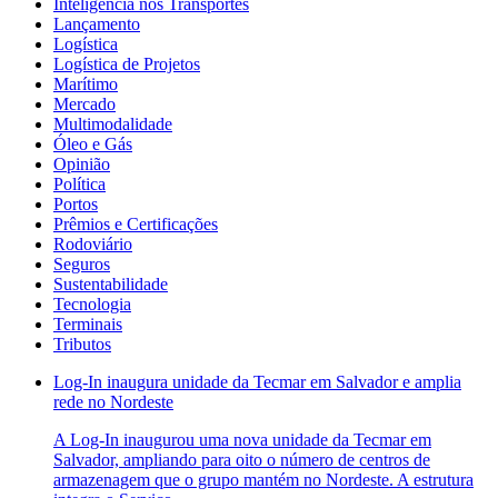
Inteligência nos Transportes
Lançamento
Logística
Logística de Projetos
Marítimo
Mercado
Multimodalidade
Óleo e Gás
Opinião
Política
Portos
Prêmios e Certificações
Rodoviário
Seguros
Sustentabilidade
Tecnologia
Terminais
Tributos
Log-In inaugura unidade da Tecmar em Salvador e amplia
rede no Nordeste
A Log-In inaugurou uma nova unidade da Tecmar em
Salvador, ampliando para oito o número de centros de
armazenagem que o grupo mantém no Nordeste. A estrutura