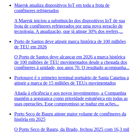
Maersk atualiza dispositivos IoT em toda a frota de
contêineres refrigerados
A Maersk iniciou a substituição dos dispositivos IoT de sua
frota de contêineres refrigerados por uma nova geração de
tecnologia. A atualização, que já atinge 30% dos reefers,...
Porto de Santos deve atingir marca histórica de 100 milhões
de TEU em 2026
O Porto de Santos deve alcançar em 2026 a marca histórica
de 100 milhões de TEU movimentados desde a chegada dos
contêineres à unidade, nos anos 70. O resultado acompanha...
Portonave é o primeiro terminal portuário de Santa Catarina a
atingir a marca de 15 milhões de TEUs movimentados
Aliada à eficiência e aos novos investimentos, a Companhia
mantém a segurança como prioridade estratégica em todas as
suas operações. Esse compromisso se traduz em ações...
Porto Seco de Bauru atinge maior volume de contêineres da
história em 2025
O Porto Seco de Bauru, da Brado, fechou 2025 com 16,3 mil