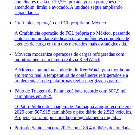
contêineres e alta de 19,5%, puxada por exportações de
amendoim, limão e avocado. A unidade segue ampliando
capacidade...
Craft inicia operação de FCL própria no México
A Craft inicia operação de FCL própria no México, passando
a atuar com unidade dedicada para contêineres completos de
agentes de carga em um dos mercados mais estratégicos da...
Movecta moderniza operações de cargas refrigeradas com
monitoramento em tempo real via ReefWatch
A Movecta anunciou a adoção do ReefWatch para monitorar,
em tempo real, a temperatura de contêineres refrigerados e a
implementação de plataformas reefer energizadas para...
Pátio de Triagem de Paranaguá bate recorde com 507,9 mil
caminhões em 2025
O Pátio Público de Triagem de Paranaguá atingiu recorde em
2025 com 507.915 caminhões e pico diário de 2.523 veículos.
A operação foi impulsionada por agendamento digital,...
Porto de Santos encerra 2025 com 186,4 milhões de toneladas