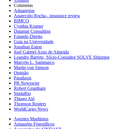
Tributos
Colunistas
Aduaneiras
Aparecido Rocha - insurance review
BIMCO
Cynthia Kramer
Datamar Consulting
Falando Direito
Guia na Universidade
Jonathan Eaton
José Gabriel Assis de Almeida
Leandro Barreto, Sócio-Consultor SOLVE Shipping
Marcelo L. Sammarco
Martin von Simson
Opinião
Parallaxis
PR Newswire
Robert Grantham
SindaRio
Thiago Aló
Thomson Reuters
WorldCargo News
Agentes Marítimos
Armazéns Frigoríficos