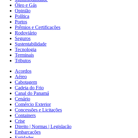
Óleo e Gás
Opinião
Política
Portos
Prêmios e Certificações
Rodoviário
Seguros
Sustentabilidade
Tecnologia
Terminais
Tributos
Acordos
Aéreo
Cabotagem
Cadeia do Frio
Canal do Panamá
Cenário
Comércio Exterior
Concessões e Licitações
Containers
Crise
Direito | Normas | Legislação
Embarcações
Entidades