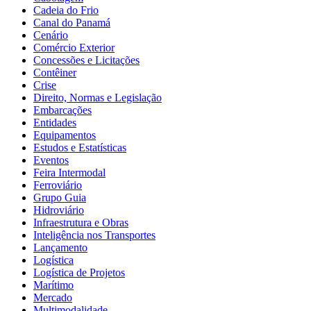
Cadeia do Frio
Canal do Panamá
Cenário
Comércio Exterior
Concessões e Licitações
Contêiner
Crise
Direito, Normas e Legislação
Embarcações
Entidades
Equipamentos
Estudos e Estatísticas
Eventos
Feira Intermodal
Ferroviário
Grupo Guia
Hidroviário
Infraestrutura e Obras
Inteligência nos Transportes
Lançamento
Logística
Logística de Projetos
Marítimo
Mercado
Multimodalidade