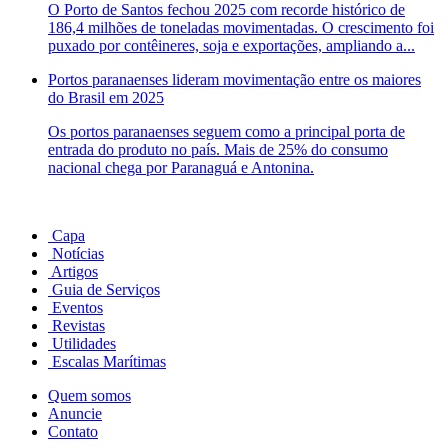
O Porto de Santos fechou 2025 com recorde histórico de
186,4 milhões de toneladas movimentadas. O crescimento foi
puxado por contêineres, soja e exportações, ampliando a...
Portos paranaenses lideram movimentação entre os maiores
do Brasil em 2025
Os portos paranaenses seguem como a principal porta de
entrada do produto no país. Mais de 25% do consumo
nacional chega por Paranaguá e Antonina.
Capa
Notícias
Artigos
Guia de Serviços
Eventos
Revistas
Utilidades
Escalas Marítimas
Quem somos
Anuncie
Contato