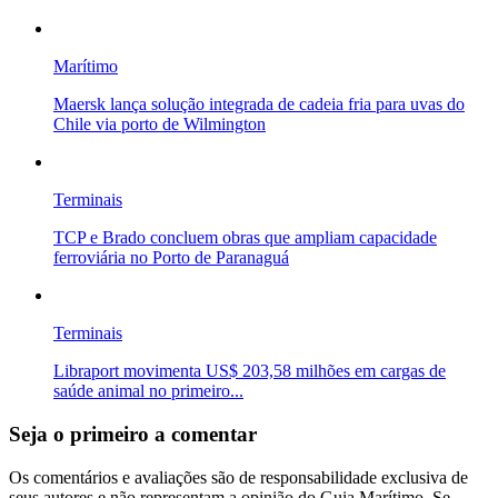
Marítimo
Maersk lança solução integrada de cadeia fria para uvas do
Chile via porto de Wilmington
Terminais
TCP e Brado concluem obras que ampliam capacidade
ferroviária no Porto de Paranaguá
Terminais
Libraport movimenta US$ 203,58 milhões em cargas de
saúde animal no primeiro...
Seja o primeiro a comentar
Os comentários e avaliações são de responsabilidade exclusiva de
seus autores e não representam a opinião do Guia Marítimo. Se