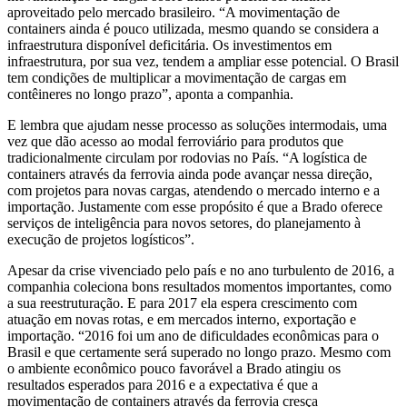
aproveitado pelo mercado brasileiro. “A movimentação de
containers ainda é pouco utilizada, mesmo quando se considera a
infraestrutura disponível deficitária. Os investimentos em
infraestrutura, por sua vez, tendem a ampliar esse potencial. O Brasil
tem condições de multiplicar a movimentação de cargas em
contêineres no longo prazo”, aponta a companhia.
E lembra que ajudam nesse processo as soluções intermodais, uma
vez que dão acesso ao modal ferroviário para produtos que
tradicionalmente circulam por rodovias no País. “A logística de
containers através da ferrovia ainda pode avançar nessa direção,
com projetos para novas cargas, atendendo o mercado interno e a
importação. Justamente com esse propósito é que a Brado oferece
serviços de inteligência para novos setores, do planejamento à
execução de projetos logísticos”.
Apesar da crise vivenciado pelo país e no ano turbulento de 2016, a
companhia coleciona bons resultados momentos importantes, como
a sua reestruturação. E para 2017 ela espera crescimento com
atuação em novas rotas, e em mercados interno, exportação e
importação. “2016 foi um ano de dificuldades econômicas para o
Brasil e que certamente será superado no longo prazo. Mesmo com
o ambiente econômico pouco favorável a Brado atingiu os
resultados esperados para 2016 e a expectativa é que a
movimentação de containers através da ferrovia cresça