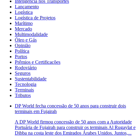
Inteligência nos Transportes
Lançamento
Logística
Logística de Projetos
Marítimo
Mercado
Multimodalidade
Óleo e Gás
Opinião
Política
Portos
Prêmios e Certificações
Rodoviário
Seguros
Sustentabilidade
Tecnologia
Terminais
Tributos
DP World fecha concessão de 50 anos para construir dois
terminais em Fujairah
A DP World firmou concessão de 50 anos com a Autoridade
Portuária de Fujairah para construir os terminais Al Rugaylat e
Dibba na costa leste dos Emirados Árabes Unidos. Juntos,...