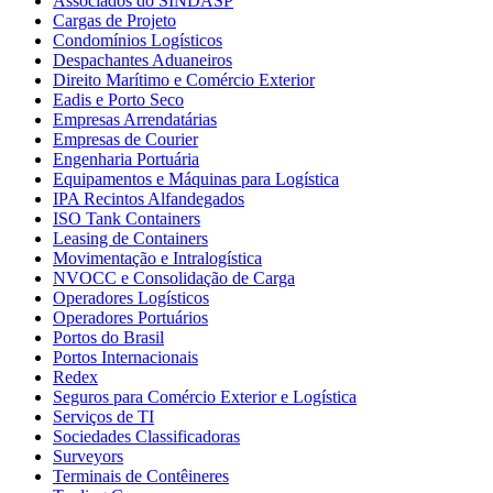
Associados do SINDASP
Cargas de Projeto
Condomínios Logísticos
Despachantes Aduaneiros
Direito Marítimo e Comércio Exterior
Eadis e Porto Seco
Empresas Arrendatárias
Empresas de Courier
Engenharia Portuária
Equipamentos e Máquinas para Logística
IPA Recintos Alfandegados
ISO Tank Containers
Leasing de Containers
Movimentação e Intralogística
NVOCC e Consolidação de Carga
Operadores Logísticos
Operadores Portuários
Portos do Brasil
Portos Internacionais
Redex
Seguros para Comércio Exterior e Logística
Serviços de TI
Sociedades Classificadoras
Surveyors
Terminais de Contêineres