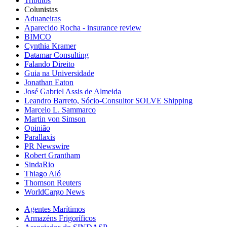
Tributos
Colunistas
Aduaneiras
Aparecido Rocha - insurance review
BIMCO
Cynthia Kramer
Datamar Consulting
Falando Direito
Guia na Universidade
Jonathan Eaton
José Gabriel Assis de Almeida
Leandro Barreto, Sócio-Consultor SOLVE Shipping
Marcelo L. Sammarco
Martin von Simson
Opinião
Parallaxis
PR Newswire
Robert Grantham
SindaRio
Thiago Aló
Thomson Reuters
WorldCargo News
Agentes Marítimos
Armazéns Frigoríficos