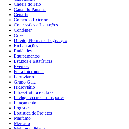
Cadeia do Frio
Canal do Panamá
Cenário
Comércio Exterior
Concessões e Licitações
Contêiner
Crise
Direito, Normas e Legislação
Embarcações
Entidades
Equipamentos
Estudos e Estatísticas
Eventos
Feira Intermodal
Ferroviário
Grupo Guia
Hidroviário
Infraestrutura e Obras
Inteligência nos Transportes
Lançamento
Logística
Logística de Projetos
Marítimo
Mercado
Multimodalidade