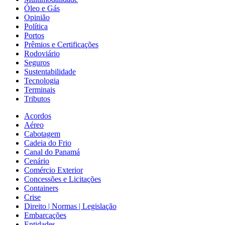
Óleo e Gás
Opinião
Política
Portos
Prêmios e Certificações
Rodoviário
Seguros
Sustentabilidade
Tecnologia
Terminais
Tributos
Acordos
Aéreo
Cabotagem
Cadeia do Frio
Canal do Panamá
Cenário
Comércio Exterior
Concessões e Licitações
Containers
Crise
Direito | Normas | Legislação
Embarcações
Entidades