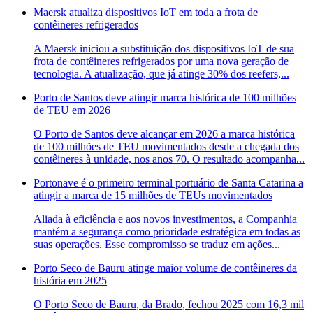
Maersk atualiza dispositivos IoT em toda a frota de
contêineres refrigerados
A Maersk iniciou a substituição dos dispositivos IoT de sua
frota de contêineres refrigerados por uma nova geração de
tecnologia. A atualização, que já atinge 30% dos reefers,...
Porto de Santos deve atingir marca histórica de 100 milhões
de TEU em 2026
O Porto de Santos deve alcançar em 2026 a marca histórica
de 100 milhões de TEU movimentados desde a chegada dos
contêineres à unidade, nos anos 70. O resultado acompanha...
Portonave é o primeiro terminal portuário de Santa Catarina a
atingir a marca de 15 milhões de TEUs movimentados
Aliada à eficiência e aos novos investimentos, a Companhia
mantém a segurança como prioridade estratégica em todas as
suas operações. Esse compromisso se traduz em ações...
Porto Seco de Bauru atinge maior volume de contêineres da
história em 2025
O Porto Seco de Bauru, da Brado, fechou 2025 com 16,3 mil