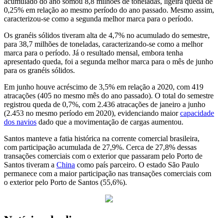
acumulado do ano somou 8,8 milhões de toneladas, ligeira queda de
0,25% em relação ao mesmo período do ano passado. Mesmo assim,
caracterizou-se como a segunda melhor marca para o período.
Os granéis sólidos tiveram alta de 4,7% no acumulado do semestre,
para 38,7 milhões de toneladas, caracterizando-se como a melhor
marca para o período. Já o resultado mensal, embora tenha
apresentado queda, foi a segunda melhor marca para o mês de junho
para os granéis sólidos.
Em junho houve acréscimo de 3,5% em relação a 2020, com 419
atracações (405 no mesmo mês do ano passado). O total do semestre
registrou queda de 0,7%, com 2.436 atracações de janeiro a junho
(2.453 no mesmo período em 2020), evidenciando maior
capacidade
dos navios
dado que a movimentação de cargas aumentou.
Santos manteve a fatia histórica na corrente comercial brasileira,
com participação acumulada de 27,9%. Cerca de 27,8% dessas
transações comerciais com o exterior que passaram pelo Porto de
Santos tiveram a
China
como país parceiro. O estado São Paulo
permanece com a maior participação nas transações comerciais com
o exterior pelo Porto de Santos (55,6%).