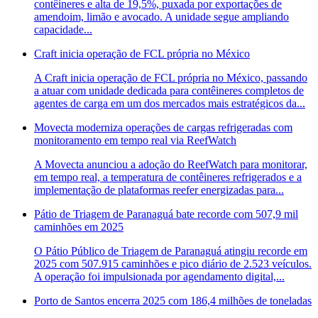
contêineres e alta de 19,5%, puxada por exportações de
amendoim, limão e avocado. A unidade segue ampliando
capacidade...
Craft inicia operação de FCL própria no México
A Craft inicia operação de FCL própria no México, passando
a atuar com unidade dedicada para contêineres completos de
agentes de carga em um dos mercados mais estratégicos da...
Movecta moderniza operações de cargas refrigeradas com
monitoramento em tempo real via ReefWatch
A Movecta anunciou a adoção do ReefWatch para monitorar,
em tempo real, a temperatura de contêineres refrigerados e a
implementação de plataformas reefer energizadas para...
Pátio de Triagem de Paranaguá bate recorde com 507,9 mil
caminhões em 2025
O Pátio Público de Triagem de Paranaguá atingiu recorde em
2025 com 507.915 caminhões e pico diário de 2.523 veículos.
A operação foi impulsionada por agendamento digital,...
Porto de Santos encerra 2025 com 186,4 milhões de toneladas