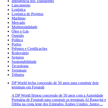
Inteligência nos Transportes
Lançamento
Logística
Logística de Projetos
Marítimo
Mercado
Multimodalidade
Óleo e Gás
Opinião
Política
Portos
Prêmios e Certificações
Rodoviário
Seguros
Sustentabilidade
Tecnologia
Terminais
Tributos
DP World fecha concessão de 50 anos para construir dois
terminais em Fujairah
A DP World firmou concessão de 50 anos com a Autoridade
Portuária de Fujairah para construir os terminais Al Rugaylat e
Dibba na costa leste dos Emirados Árabes Unidos. Juntos,...