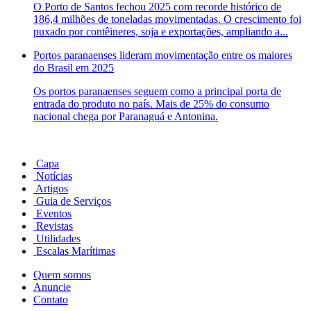
O Porto de Santos fechou 2025 com recorde histórico de
186,4 milhões de toneladas movimentadas. O crescimento foi
puxado por contêineres, soja e exportações, ampliando a...
Portos paranaenses lideram movimentação entre os maiores
do Brasil em 2025
Os portos paranaenses seguem como a principal porta de
entrada do produto no país. Mais de 25% do consumo
nacional chega por Paranaguá e Antonina.
Capa
Notícias
Artigos
Guia de Serviços
Eventos
Revistas
Utilidades
Escalas Marítimas
Quem somos
Anuncie
Contato