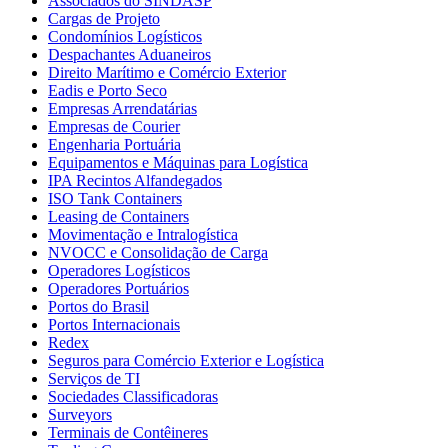
Associados do SINDASP
Cargas de Projeto
Condomínios Logísticos
Despachantes Aduaneiros
Direito Marítimo e Comércio Exterior
Eadis e Porto Seco
Empresas Arrendatárias
Empresas de Courier
Engenharia Portuária
Equipamentos e Máquinas para Logística
IPA Recintos Alfandegados
ISO Tank Containers
Leasing de Containers
Movimentação e Intralogística
NVOCC e Consolidação de Carga
Operadores Logísticos
Operadores Portuários
Portos do Brasil
Portos Internacionais
Redex
Seguros para Comércio Exterior e Logística
Serviços de TI
Sociedades Classificadoras
Surveyors
Terminais de Contêineres