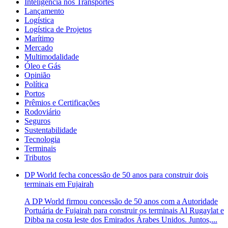
Inteligência nos Transportes
Lançamento
Logística
Logística de Projetos
Marítimo
Mercado
Multimodalidade
Óleo e Gás
Opinião
Política
Portos
Prêmios e Certificações
Rodoviário
Seguros
Sustentabilidade
Tecnologia
Terminais
Tributos
DP World fecha concessão de 50 anos para construir dois
terminais em Fujairah
A DP World firmou concessão de 50 anos com a Autoridade
Portuária de Fujairah para construir os terminais Al Rugaylat e
Dibba na costa leste dos Emirados Árabes Unidos. Juntos,...