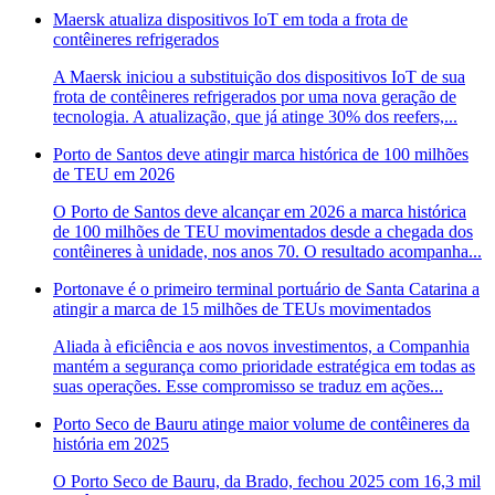
Maersk atualiza dispositivos IoT em toda a frota de
contêineres refrigerados
A Maersk iniciou a substituição dos dispositivos IoT de sua
frota de contêineres refrigerados por uma nova geração de
tecnologia. A atualização, que já atinge 30% dos reefers,...
Porto de Santos deve atingir marca histórica de 100 milhões
de TEU em 2026
O Porto de Santos deve alcançar em 2026 a marca histórica
de 100 milhões de TEU movimentados desde a chegada dos
contêineres à unidade, nos anos 70. O resultado acompanha...
Portonave é o primeiro terminal portuário de Santa Catarina a
atingir a marca de 15 milhões de TEUs movimentados
Aliada à eficiência e aos novos investimentos, a Companhia
mantém a segurança como prioridade estratégica em todas as
suas operações. Esse compromisso se traduz em ações...
Porto Seco de Bauru atinge maior volume de contêineres da
história em 2025
O Porto Seco de Bauru, da Brado, fechou 2025 com 16,3 mil