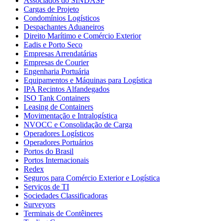
Associados do SINDASP
Cargas de Projeto
Condomínios Logísticos
Despachantes Aduaneiros
Direito Marítimo e Comércio Exterior
Eadis e Porto Seco
Empresas Arrendatárias
Empresas de Courier
Engenharia Portuária
Equipamentos e Máquinas para Logística
IPA Recintos Alfandegados
ISO Tank Containers
Leasing de Containers
Movimentação e Intralogística
NVOCC e Consolidação de Carga
Operadores Logísticos
Operadores Portuários
Portos do Brasil
Portos Internacionais
Redex
Seguros para Comércio Exterior e Logística
Serviços de TI
Sociedades Classificadoras
Surveyors
Terminais de Contêineres