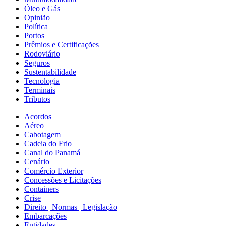
Óleo e Gás
Opinião
Política
Portos
Prêmios e Certificações
Rodoviário
Seguros
Sustentabilidade
Tecnologia
Terminais
Tributos
Acordos
Aéreo
Cabotagem
Cadeia do Frio
Canal do Panamá
Cenário
Comércio Exterior
Concessões e Licitações
Containers
Crise
Direito | Normas | Legislação
Embarcações
Entidades