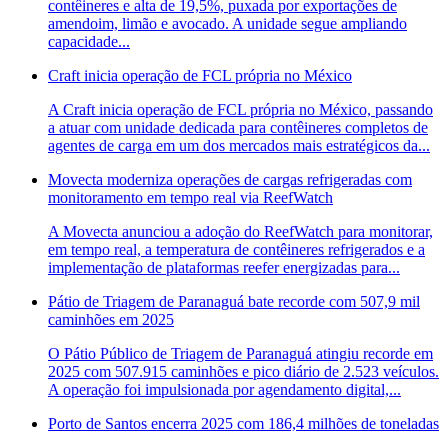
contêineres e alta de 19,5%, puxada por exportações de
amendoim, limão e avocado. A unidade segue ampliando
capacidade...
Craft inicia operação de FCL própria no México
A Craft inicia operação de FCL própria no México, passando
a atuar com unidade dedicada para contêineres completos de
agentes de carga em um dos mercados mais estratégicos da...
Movecta moderniza operações de cargas refrigeradas com
monitoramento em tempo real via ReefWatch
A Movecta anunciou a adoção do ReefWatch para monitorar,
em tempo real, a temperatura de contêineres refrigerados e a
implementação de plataformas reefer energizadas para...
Pátio de Triagem de Paranaguá bate recorde com 507,9 mil
caminhões em 2025
O Pátio Público de Triagem de Paranaguá atingiu recorde em
2025 com 507.915 caminhões e pico diário de 2.523 veículos.
A operação foi impulsionada por agendamento digital,...
Porto de Santos encerra 2025 com 186,4 milhões de toneladas