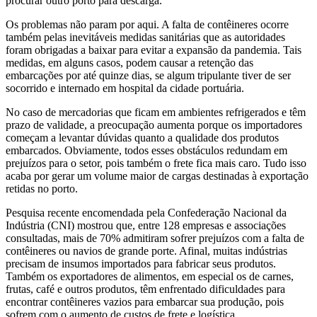
procurar outro porto para descarga.
Os problemas não param por aqui. A falta de contêineres ocorre
também pelas inevitáveis medidas sanitárias que as autoridades
foram obrigadas a baixar para evitar a expansão da pandemia. Tais
medidas, em alguns casos, podem causar a retenção das
embarcações por até quinze dias, se algum tripulante tiver de ser
socorrido e internado em hospital da cidade portuária.
No caso de mercadorias que ficam em ambientes refrigerados e têm
prazo de validade, a preocupação aumenta porque os importadores
começam a levantar dúvidas quanto a qualidade dos produtos
embarcados. Obviamente, todos esses obstáculos redundam em
prejuízos para o setor, pois também o frete fica mais caro. Tudo isso
acaba por gerar um volume maior de cargas destinadas à exportação
retidas no porto.
Pesquisa recente encomendada pela Confederação Nacional da
Indústria (CNI) mostrou que, entre 128 empresas e associações
consultadas, mais de 70% admitiram sofrer prejuízos com a falta de
contêineres ou navios de grande porte. Afinal, muitas indústrias
precisam de insumos importados para fabricar seus produtos.
Também os exportadores de alimentos, em especial os de carnes,
frutas, café e outros produtos, têm enfrentado dificuldades para
encontrar contêineres vazios para embarcar sua produção, pois
sofrem com o aumento de custos de frete e logística.