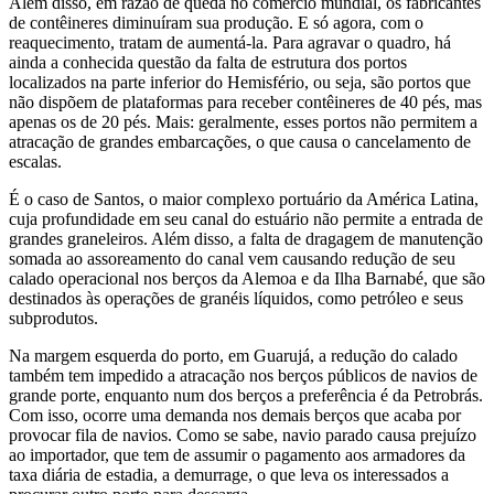
Além disso, em razão de queda no comércio mundial, os fabricantes
de contêineres diminuíram sua produção. E só agora, com o
reaquecimento, tratam de aumentá-la. Para agravar o quadro, há
ainda a conhecida questão da falta de estrutura dos portos
localizados na parte inferior do Hemisfério, ou seja, são portos que
não dispõem de plataformas para receber contêineres de 40 pés, mas
apenas os de 20 pés. Mais: geralmente, esses portos não permitem a
atracação de grandes embarcações, o que causa o cancelamento de
escalas.
É o caso de Santos, o maior complexo portuário da América Latina,
cuja profundidade em seu canal do estuário não permite a entrada de
grandes graneleiros. Além disso, a falta de dragagem de manutenção
somada ao assoreamento do canal vem causando redução de seu
calado operacional nos berços da Alemoa e da Ilha Barnabé, que são
destinados às operações de granéis líquidos, como petróleo e seus
subprodutos.
Na margem esquerda do porto, em Guarujá, a redução do calado
também tem impedido a atracação nos berços públicos de navios de
grande porte, enquanto num dos berços a preferência é da Petrobrás.
Com isso, ocorre uma demanda nos demais berços que acaba por
provocar fila de navios. Como se sabe, navio parado causa prejuízo
ao importador, que tem de assumir o pagamento aos armadores da
taxa diária de estadia, a demurrage, o que leva os interessados a