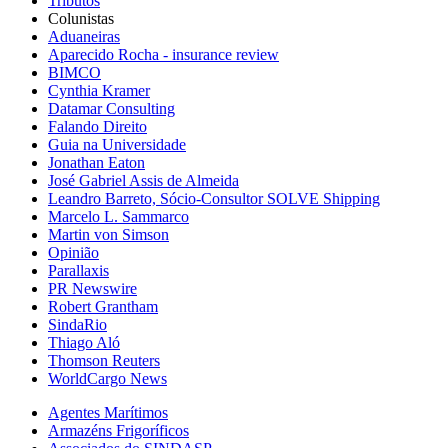
Tributos
Colunistas
Aduaneiras
Aparecido Rocha - insurance review
BIMCO
Cynthia Kramer
Datamar Consulting
Falando Direito
Guia na Universidade
Jonathan Eaton
José Gabriel Assis de Almeida
Leandro Barreto, Sócio-Consultor SOLVE Shipping
Marcelo L. Sammarco
Martin von Simson
Opinião
Parallaxis
PR Newswire
Robert Grantham
SindaRio
Thiago Aló
Thomson Reuters
WorldCargo News
Agentes Marítimos
Armazéns Frigoríficos