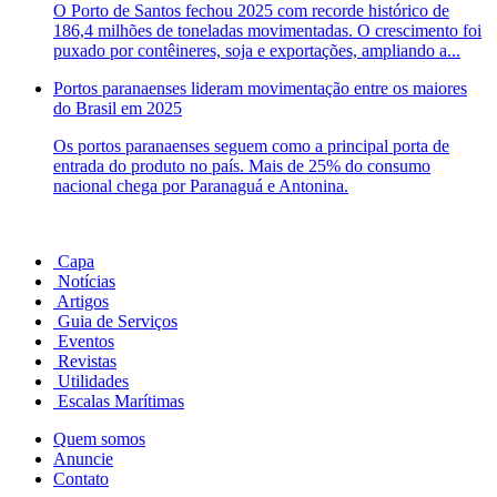
O Porto de Santos fechou 2025 com recorde histórico de
186,4 milhões de toneladas movimentadas. O crescimento foi
puxado por contêineres, soja e exportações, ampliando a...
Portos paranaenses lideram movimentação entre os maiores
do Brasil em 2025
Os portos paranaenses seguem como a principal porta de
entrada do produto no país. Mais de 25% do consumo
nacional chega por Paranaguá e Antonina.
Capa
Notícias
Artigos
Guia de Serviços
Eventos
Revistas
Utilidades
Escalas Marítimas
Quem somos
Anuncie
Contato