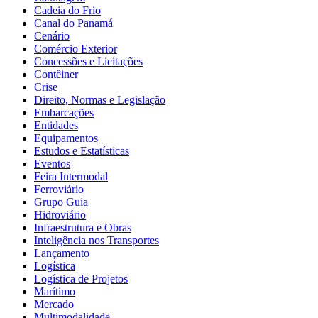
Cadeia do Frio
Canal do Panamá
Cenário
Comércio Exterior
Concessões e Licitações
Contêiner
Crise
Direito, Normas e Legislação
Embarcações
Entidades
Equipamentos
Estudos e Estatísticas
Eventos
Feira Intermodal
Ferroviário
Grupo Guia
Hidroviário
Infraestrutura e Obras
Inteligência nos Transportes
Lançamento
Logística
Logística de Projetos
Marítimo
Mercado
Multimodalidade