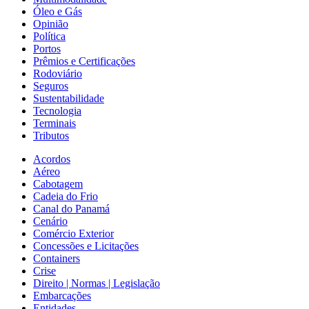
Óleo e Gás
Opinião
Política
Portos
Prêmios e Certificações
Rodoviário
Seguros
Sustentabilidade
Tecnologia
Terminais
Tributos
Acordos
Aéreo
Cabotagem
Cadeia do Frio
Canal do Panamá
Cenário
Comércio Exterior
Concessões e Licitações
Containers
Crise
Direito | Normas | Legislação
Embarcações
Entidades