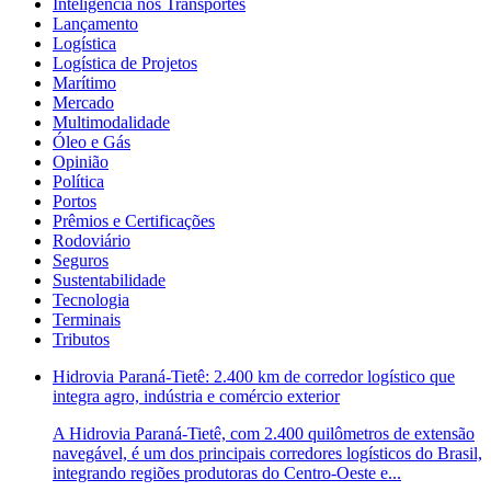
Inteligência nos Transportes
Lançamento
Logística
Logística de Projetos
Marítimo
Mercado
Multimodalidade
Óleo e Gás
Opinião
Política
Portos
Prêmios e Certificações
Rodoviário
Seguros
Sustentabilidade
Tecnologia
Terminais
Tributos
Hidrovia Paraná-Tietê: 2.400 km de corredor logístico que
integra agro, indústria e comércio exterior
A Hidrovia Paraná-Tietê, com 2.400 quilômetros de extensão
navegável, é um dos principais corredores logísticos do Brasil,
integrando regiões produtoras do Centro-Oeste e...