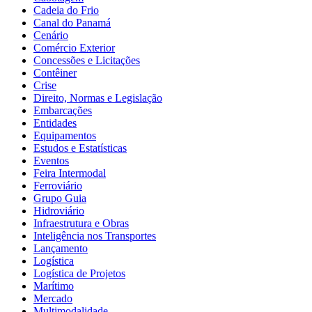
Cadeia do Frio
Canal do Panamá
Cenário
Comércio Exterior
Concessões e Licitações
Contêiner
Crise
Direito, Normas e Legislação
Embarcações
Entidades
Equipamentos
Estudos e Estatísticas
Eventos
Feira Intermodal
Ferroviário
Grupo Guia
Hidroviário
Infraestrutura e Obras
Inteligência nos Transportes
Lançamento
Logística
Logística de Projetos
Marítimo
Mercado
Multimodalidade