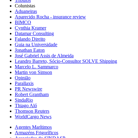
Tributos
Colunistas
Aduaneiras
Aparecido Rocha - insurance review
BIMCO
Cynthia Kramer
Datamar Consulting
Falando Direito
Guia na Universidade
Jonathan Eaton
José Gabriel Assis de Almeida
Leandro Barreto, Sócio-Consultor SOLVE Shipping
Marcelo L. Sammarco
Martin von Simson
Opinião
Parallaxis
PR Newswire
Robert Grantham
SindaRio
Thiago Aló
Thomson Reuters
WorldCargo News
Agentes Marítimos
Armazéns Frigoríficos