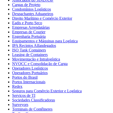
Associados do SINDASP
Cargas de Projeto
Condomínios Logísticos
Despachantes Aduaneiros
Direito Marítimo e Comércio Exterior
Eadis e Porto Seco
Empresas Arrendatárias
Empresas de Courier
Engenharia Portuária
Equipamentos e Máquinas para Logística
IPA Recintos Alfandegados
ISO Tank Containers
Leasing de Containers
Movimentação e Intralogística
NVOCC e Consolidação de Carga
Operadores Logísticos
Operadores Portuários
Portos do Brasil
Portos Internacionais
Redex
Seguros para Comércio Exterior e Logística
Serviços de TI
Sociedades Classificadoras
Surveyors
Terminais de Contêineres