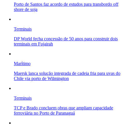
Porto de Santos faz acordo de estudos para transbordo off
shore de soja
Terminais
DP World fecha concessão de 50 anos para construir dois
terminais em Fujairah
Marítimo
Maersk lança solução integrada de cadeia fria para uvas do
Chile via porto de Wilmington
Terminais
TCP e Brado concluem obras que ampliam capacidade
ferroviária no Porto de Paranaguá