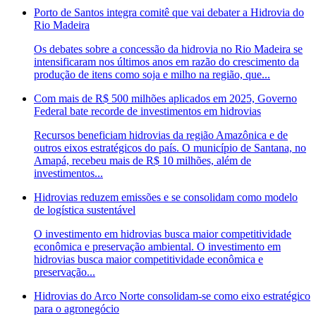
Porto de Santos integra comitê que vai debater a Hidrovia do
Rio Madeira
Os debates sobre a concessão da hidrovia no Rio Madeira se
intensificaram nos últimos anos em razão do crescimento da
produção de itens como soja e milho na região, que...
Com mais de R$ 500 milhões aplicados em 2025, Governo
Federal bate recorde de investimentos em hidrovias
Recursos beneficiam hidrovias da região Amazônica e de
outros eixos estratégicos do país. O município de Santana, no
Amapá, recebeu mais de R$ 10 milhões, além de
investimentos...
Hidrovias reduzem emissões e se consolidam como modelo
de logística sustentável
O investimento em hidrovias busca maior competitividade
econômica e preservação ambiental. O investimento em
hidrovias busca maior competitividade econômica e
preservação...
Hidrovias do Arco Norte consolidam-se como eixo estratégico
para o agronegócio