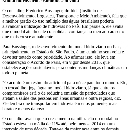
Modal hidroviário é caminho sem volta
O consultor, Frederico Bussinger, do Idelt (Instituto de
Desenvolvimento, Logística, Transporte e Meio Ambiente), fala que
a melhor gestão do uso múltiplo das águas brasileiras poderia
alavancar a utilização de hidrovias no País. Em paralelo, ele avalia
que o modal atualmente consolida a confiança ao mercado ao ser o
que mais cresce anualmente.
Para Bussinger, o desenvolvimento do modal hidroviário no País,
principalmente no Estado de São Paulo, é um caminho sem volta e
deve ser tratado como prioridade. Ao afirmar isso, ele leva em
consideração o Acordo de Paris, em vigor desde 2015, que
estabelece ações sustentáveis para conter as mudanças climáticas em
todo o planeta.
"O acordo é um estímulo adicional para nós e para todo mundo. Ele,
no trocadilho, joga água no modal hidroviário, já que entre os
compromissos está o de reduzir a emissão de particulados que
afetam a saúde das pessoas em áreas urbanas e outra regiões, diz.
Ele lembra que transportar em hidrovia é menos poluente, mais
barato e menos danoso.
O consultor avalia que o crescimento na utilização do modal no
Estado esteve na média de 11% até, pelo menos, 2014 em um
intervalo de uma década. Trata-se da maior taxa entre os demais