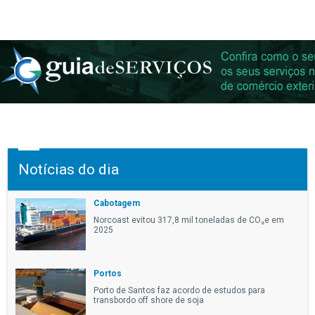
Notícias do dia
Cabotagem
Norcoast evitou 317,8 mil toneladas de CO₂e em
2025
Portos
Porto de Santos faz acordo de estudos para
transbordo off shore de soja