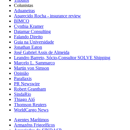
Tributos
Colunistas
Aduaneiras
Aparecido Rocha - insurance review
BIMCO
Cynthia Kramer
Datamar Consulting
Falando Direito
Guia na Universidade
Jonathan Eaton
José Gabriel Assis de Almeida
Leandro Barreto, Sócio-Consultor SOLVE Shipping
Marcelo L. Sammarco
Martin von Simson
Opinião
Parallaxis
PR Newswire
Robert Grantham
SindaRio
Thiago Aló
Thomson Reuters
WorldCargo News
Agentes Marítimos
Armazéns Frigoríficos