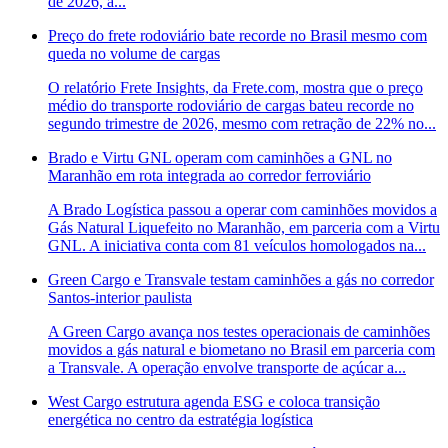
de 2026, a...
Preço do frete rodoviário bate recorde no Brasil mesmo com
queda no volume de cargas
O relatório Frete Insights, da Frete.com, mostra que o preço
médio do transporte rodoviário de cargas bateu recorde no
segundo trimestre de 2026, mesmo com retração de 22% no...
Brado e Virtu GNL operam com caminhões a GNL no
Maranhão em rota integrada ao corredor ferroviário
A Brado Logística passou a operar com caminhões movidos a
Gás Natural Liquefeito no Maranhão, em parceria com a Virtu
GNL. A iniciativa conta com 81 veículos homologados na...
Green Cargo e Transvale testam caminhões a gás no corredor
Santos-interior paulista
A Green Cargo avança nos testes operacionais de caminhões
movidos a gás natural e biometano no Brasil em parceria com
a Transvale. A operação envolve transporte de açúcar a...
West Cargo estrutura agenda ESG e coloca transição
energética no centro da estratégia logística