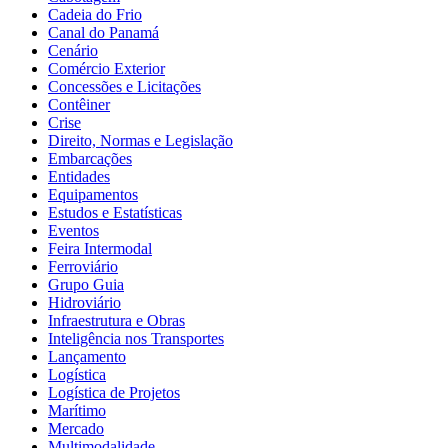
Cadeia do Frio
Canal do Panamá
Cenário
Comércio Exterior
Concessões e Licitações
Contêiner
Crise
Direito, Normas e Legislação
Embarcações
Entidades
Equipamentos
Estudos e Estatísticas
Eventos
Feira Intermodal
Ferroviário
Grupo Guia
Hidroviário
Infraestrutura e Obras
Inteligência nos Transportes
Lançamento
Logística
Logística de Projetos
Marítimo
Mercado
Multimodalidade