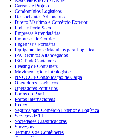
Associados do SINDASP
Cargas de Projeto
Condomínios Logísticos
Despachantes Aduaneiros
Direito Marítimo e Comércio Exterior
Eadis e Porto Seco
Empresas Arrendatárias
Empresas de Courier
Engenharia Portuária
Equipamentos e Máquinas para Logística
IPA Recintos Alfandegados
ISO Tank Containers
Leasing de Containers
Movimentação e Intralogística
NVOCC e Consolidação de Carga
Operadores Logísticos
Operadores Portuários
Portos do Brasil
Portos Internacionais
Redex
Seguros para Comércio Exterior e Logística
Serviços de TI
Sociedades Classificadoras
Surveyors
Terminais de Contêineres