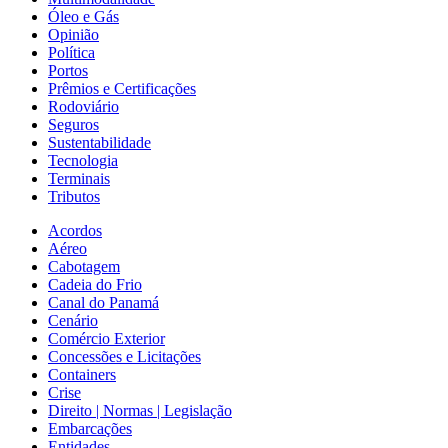
Óleo e Gás
Opinião
Política
Portos
Prêmios e Certificações
Rodoviário
Seguros
Sustentabilidade
Tecnologia
Terminais
Tributos
Acordos
Aéreo
Cabotagem
Cadeia do Frio
Canal do Panamá
Cenário
Comércio Exterior
Concessões e Licitações
Containers
Crise
Direito | Normas | Legislação
Embarcações
Entidades