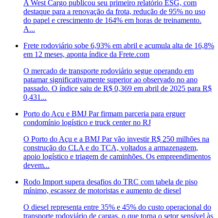
A West Cargo publicou seu primeiro relatório ESG, com
destaque para a renovação da frota, redução de 95% no uso
do papel e crescimento de 164% em horas de treinamento.
A...
Frete rodoviário sobe 6,93% em abril e acumula alta de 16,8%
em 12 meses, aponta índice da Frete.com
O mercado de transporte rodoviário segue operando em
patamar significativamente superior ao observado no ano
passado. O índice saiu de R$ 0,369 em abril de 2025 para R$
0,431...
Porto do Açu e BMJ Par firmam parceria para erguer
condomínio logístico e truck center no RJ
O Porto do Açu e a BMJ Par vão investir R$ 250 milhões na
construção do CLA e do TCA, voltados a armazenagem,
apoio logístico e triagem de caminhões. Os empreendimentos
devem...
Rodo Import supera desafios do TRC com tabela de piso
mínimo, escassez de motoristas e aumento de diesel
O diesel representa entre 35% e 45% do custo operacional do
transporte rodoviário de cargas, o que torna o setor sensível às