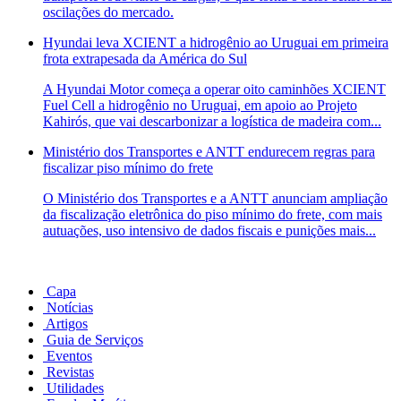
oscilações do mercado.
Hyundai leva XCIENT a hidrogênio ao Uruguai em primeira
frota extrapesada da América do Sul
A Hyundai Motor começa a operar oito caminhões XCIENT
Fuel Cell a hidrogênio no Uruguai, em apoio ao Projeto
Kahirós, que vai descarbonizar a logística de madeira com...
Ministério dos Transportes e ANTT endurecem regras para
fiscalizar piso mínimo do frete
O Ministério dos Transportes e a ANTT anunciam ampliação
da fiscalização eletrônica do piso mínimo do frete, com mais
autuações, uso intensivo de dados fiscais e punições mais...
Capa
Notícias
Artigos
Guia de Serviços
Eventos
Revistas
Utilidades