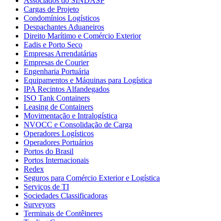
Associados do SINDASP
Cargas de Projeto
Condomínios Logísticos
Despachantes Aduaneiros
Direito Marítimo e Comércio Exterior
Eadis e Porto Seco
Empresas Arrendatárias
Empresas de Courier
Engenharia Portuária
Equipamentos e Máquinas para Logística
IPA Recintos Alfandegados
ISO Tank Containers
Leasing de Containers
Movimentação e Intralogística
NVOCC e Consolidação de Carga
Operadores Logísticos
Operadores Portuários
Portos do Brasil
Portos Internacionais
Redex
Seguros para Comércio Exterior e Logística
Serviços de TI
Sociedades Classificadoras
Surveyors
Terminais de Contêineres