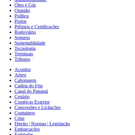
Óleo e Gás
Opinião
Política
Portos
Prêmios e Certificações
Rodoviário
Seguros
Sustentabilidade
Tecnologia
Terminais
Tributos
Acordos
Aéreo
Cabotagem
Cadeia do Frio
Canal do Panamá
Cenário
Comércio Exterior
Concessões e Licitações
Containers
Crise
Direito | Normas | Legislação
Embarcações
Entidades