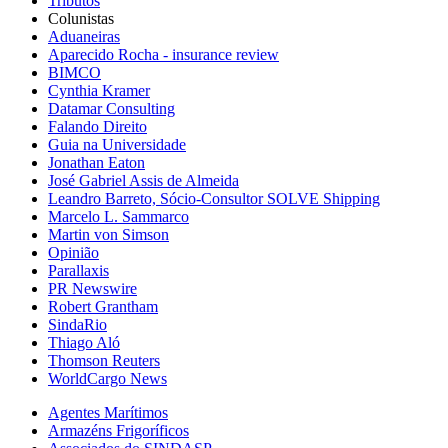
Tributos
Colunistas
Aduaneiras
Aparecido Rocha - insurance review
BIMCO
Cynthia Kramer
Datamar Consulting
Falando Direito
Guia na Universidade
Jonathan Eaton
José Gabriel Assis de Almeida
Leandro Barreto, Sócio-Consultor SOLVE Shipping
Marcelo L. Sammarco
Martin von Simson
Opinião
Parallaxis
PR Newswire
Robert Grantham
SindaRio
Thiago Aló
Thomson Reuters
WorldCargo News
Agentes Marítimos
Armazéns Frigoríficos