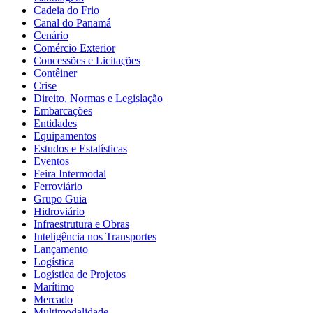
Cadeia do Frio
Canal do Panamá
Cenário
Comércio Exterior
Concessões e Licitações
Contêiner
Crise
Direito, Normas e Legislação
Embarcações
Entidades
Equipamentos
Estudos e Estatísticas
Eventos
Feira Intermodal
Ferroviário
Grupo Guia
Hidroviário
Infraestrutura e Obras
Inteligência nos Transportes
Lançamento
Logística
Logística de Projetos
Marítimo
Mercado
Multimodalidade