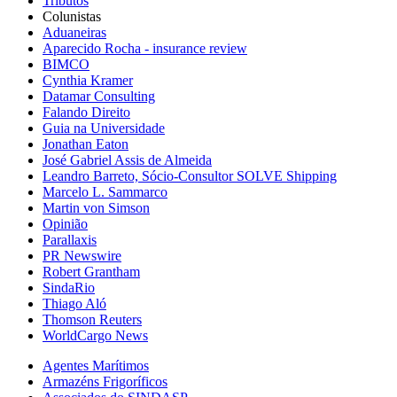
Tributos
Colunistas
Aduaneiras
Aparecido Rocha - insurance review
BIMCO
Cynthia Kramer
Datamar Consulting
Falando Direito
Guia na Universidade
Jonathan Eaton
José Gabriel Assis de Almeida
Leandro Barreto, Sócio-Consultor SOLVE Shipping
Marcelo L. Sammarco
Martin von Simson
Opinião
Parallaxis
PR Newswire
Robert Grantham
SindaRio
Thiago Aló
Thomson Reuters
WorldCargo News
Agentes Marítimos
Armazéns Frigoríficos