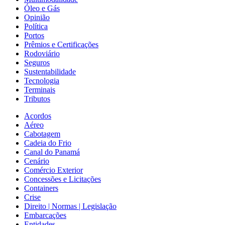
Óleo e Gás
Opinião
Política
Portos
Prêmios e Certificações
Rodoviário
Seguros
Sustentabilidade
Tecnologia
Terminais
Tributos
Acordos
Aéreo
Cabotagem
Cadeia do Frio
Canal do Panamá
Cenário
Comércio Exterior
Concessões e Licitações
Containers
Crise
Direito | Normas | Legislação
Embarcações
Entidades