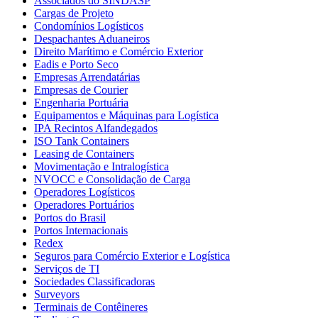
Associados do SINDASP
Cargas de Projeto
Condomínios Logísticos
Despachantes Aduaneiros
Direito Marítimo e Comércio Exterior
Eadis e Porto Seco
Empresas Arrendatárias
Empresas de Courier
Engenharia Portuária
Equipamentos e Máquinas para Logística
IPA Recintos Alfandegados
ISO Tank Containers
Leasing de Containers
Movimentação e Intralogística
NVOCC e Consolidação de Carga
Operadores Logísticos
Operadores Portuários
Portos do Brasil
Portos Internacionais
Redex
Seguros para Comércio Exterior e Logística
Serviços de TI
Sociedades Classificadoras
Surveyors
Terminais de Contêineres