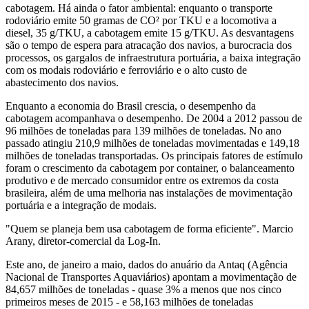
cabotagem. Há ainda o fator ambiental: enquanto o transporte
rodoviário emite 50 gramas de CO² por TKU e a locomotiva a
diesel, 35 g/TKU, a cabotagem emite 15 g/TKU. As desvantagens
são o tempo de espera para atracação dos navios, a burocracia dos
processos, os gargalos de infraestrutura portuária, a baixa integração
com os modais rodoviário e ferroviário e o alto custo de
abastecimento dos navios.
Enquanto a economia do Brasil crescia, o desempenho da
cabotagem acompanhava o desempenho. De 2004 a 2012 passou de
96 milhões de toneladas para 139 milhões de toneladas. No ano
passado atingiu 210,9 milhões de toneladas movimentadas e 149,18
milhões de toneladas transportadas. Os principais fatores de estímulo
foram o crescimento da cabotagem por container, o balanceamento
produtivo e de mercado consumidor entre os extremos da costa
brasileira, além de uma melhoria nas instalações de movimentação
portuária e a integração de modais.
"Quem se planeja bem usa cabotagem de forma eficiente".
Marcio
Arany, diretor-comercial da Log-In.
Este ano, de janeiro a maio, dados do anuário da Antaq (Agência
Nacional de Transportes Aquaviários) apontam a movimentação de
84,657 milhões de toneladas - quase 3% a menos que nos cinco
primeiros meses de 2015 - e 58,163 milhões de toneladas