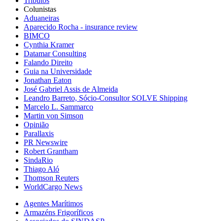
Tributos
Colunistas
Aduaneiras
Aparecido Rocha - insurance review
BIMCO
Cynthia Kramer
Datamar Consulting
Falando Direito
Guia na Universidade
Jonathan Eaton
José Gabriel Assis de Almeida
Leandro Barreto, Sócio-Consultor SOLVE Shipping
Marcelo L. Sammarco
Martin von Simson
Opinião
Parallaxis
PR Newswire
Robert Grantham
SindaRio
Thiago Aló
Thomson Reuters
WorldCargo News
Agentes Marítimos
Armazéns Frigoríficos