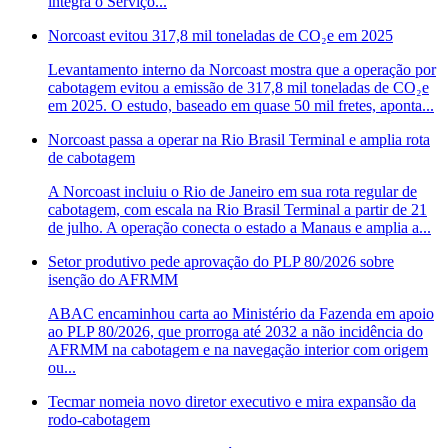
integra o Serviço...
Norcoast evitou 317,8 mil toneladas de CO₂e em 2025
Levantamento interno da Norcoast mostra que a operação por
cabotagem evitou a emissão de 317,8 mil toneladas de CO₂e
em 2025. O estudo, baseado em quase 50 mil fretes, aponta...
Norcoast passa a operar na Rio Brasil Terminal e amplia rota
de cabotagem
A Norcoast incluiu o Rio de Janeiro em sua rota regular de
cabotagem, com escala na Rio Brasil Terminal a partir de 21
de julho. A operação conecta o estado a Manaus e amplia a...
Setor produtivo pede aprovação do PLP 80/2026 sobre
isenção do AFRMM
ABAC encaminhou carta ao Ministério da Fazenda em apoio
ao PLP 80/2026, que prorroga até 2032 a não incidência do
AFRMM na cabotagem e na navegação interior com origem
ou...
Tecmar nomeia novo diretor executivo e mira expansão da
rodo-cabotagem