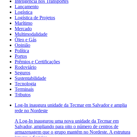
Inteligência nos Transportes
Lançamento
Logística
Logística de Projetos
Marítimo
Mercado
Multimodalidade
Óleo e Gás
Opinião
Política
Portos
Prêmios e Certificações
Rodoviário
Seguros
Sustentabilidade
Tecnologia
Terminais
Tributos
Log-In inaugura unidade da Tecmar em Salvador e amplia
rede no Nordeste
A Log-In inaugurou uma nova unidade da Tecmar em
Salvador, ampliando para oito o número de centros de
armazenagem que o grupo mantém no Nordeste. A estrutura