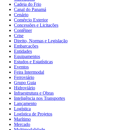
Cadeia do Frio
Canal do Panamá
Cenário
Comércio Exterior
Concessões e Licitações
Contêiner
Crise
Direito, Normas e Legislação
Embarcações
Entidades
Equipamentos
Estudos e Estatísticas
Eventos
Feira Intermodal
Ferroviário
Grupo Guia
Hidroviário
Infraestrutura e Obras
Inteligência nos Transportes
Lançamento
Logística
Logística de Projetos
Marítimo
Mercado
Multimodalidade