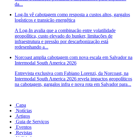
da...
Log-In vê cabotagem como resposta a custos altos, gargalos
logísticos e transição energética
A Log-In avalia que a combinação entre volatilidade
geopolítica, custo elevado do bunker, limitações de
infraestrutura e pressão por descarbonização está
redesenhando a...
Norcoast amplia cabotagem com nova escala em Salvador na
Intermodal South America 2026
Entrevista exclusiva com Fabiano Lorenzi, da Norcoast, na
Intermodal South America 2026 revela impactos geopolíticos
na cabotagem, gargalos infra e nova rota em Salvador para...
Capa
Notícias
Artigos
Guia de Serviços
Eventos
Revistas