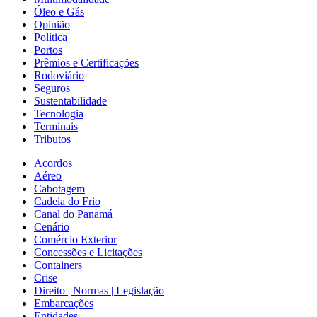
Óleo e Gás
Opinião
Política
Portos
Prêmios e Certificações
Rodoviário
Seguros
Sustentabilidade
Tecnologia
Terminais
Tributos
Acordos
Aéreo
Cabotagem
Cadeia do Frio
Canal do Panamá
Cenário
Comércio Exterior
Concessões e Licitações
Containers
Crise
Direito | Normas | Legislação
Embarcações
Entidades