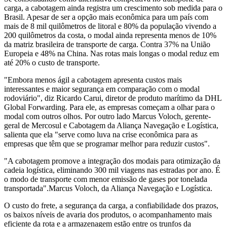
carga, a cabotagem ainda registra um crescimento sob medida para o
Brasil. Apesar de ser a opção mais econômica para um país com
mais de 8 mil quilômetros de litoral e 80% da população vivendo a
200 quilômetros da costa, o modal ainda representa menos de 10%
da matriz brasileira de transporte de carga. Contra 37% na União
Europeia e 48% na China. Nas rotas mais longas o modal reduz em
até 20% o custo de transporte.
"Embora menos ágil a cabotagem apresenta custos mais
interessantes e maior segurança em comparação com o modal
rodoviário", diz Ricardo Carui, diretor de produto marítimo da DHL
Global Forwarding. Para ele, as empresas começam a olhar para o
modal com outros olhos. Por outro lado Marcus Voloch, gerente-
geral de Mercosul e Cabotagem da Aliança Navegação e Logística,
salienta que ela "serve como luva na crise econômica para as
empresas que têm que se programar melhor para reduzir custos".
"A cabotagem promove a integração dos modais para otimização da
cadeia logística, eliminando 300 mil viagens nas estradas por ano. É
o modo de transporte com menor emissão de gases por tonelada
transportada".
Marcus Voloch, da Aliança Navegação e Logística.
O custo do frete, a segurança da carga, a confiabilidade dos prazos,
os baixos níveis de avaria dos produtos, o acompanhamento mais
eficiente da rota e a armazenagem estão entre os trunfos da