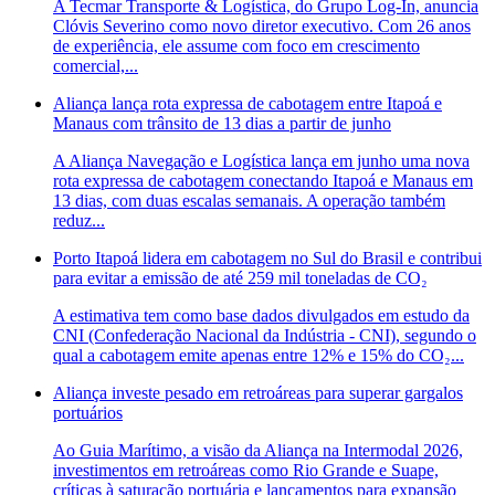
A Tecmar Transporte & Logística, do Grupo Log-In, anuncia
Clóvis Severino como novo diretor executivo. Com 26 anos
de experiência, ele assume com foco em crescimento
comercial,...
Aliança lança rota expressa de cabotagem entre Itapoá e
Manaus com trânsito de 13 dias a partir de junho
A Aliança Navegação e Logística lança em junho uma nova
rota expressa de cabotagem conectando Itapoá e Manaus em
13 dias, com duas escalas semanais. A operação também
reduz...
Porto Itapoá lidera em cabotagem no Sul do Brasil e contribui
para evitar a emissão de até 259 mil toneladas de CO₂
A estimativa tem como base dados divulgados em estudo da
CNI (Confederação Nacional da Indústria - CNI), segundo o
qual a cabotagem emite apenas entre 12% e 15% do CO₂...
Aliança investe pesado em retroáreas para superar gargalos
portuários
Ao Guia Marítimo, a visão da Aliança na Intermodal 2026,
investimentos em retroáreas como Rio Grande e Suape,
críticas à saturação portuária e lançamentos para expansão