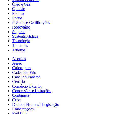
Óleo e Gás
Opinião
Política
Portos
Prêmios e Certificações
Rodoviário
Seguros
Sustentabilidade
Tecnologia
Terminais
Tributos
Acordos
Aéreo
Cabotagem
Cadeia do Frio
Canal do Panamá
Cenário
Comércio Exterior
Concessões e Licitações
Containers
Crise
Direito | Normas | Legislação
Embarcações
Entidades