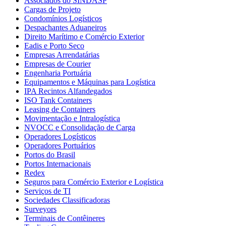
Associados do SINDASP
Cargas de Projeto
Condomínios Logísticos
Despachantes Aduaneiros
Direito Marítimo e Comércio Exterior
Eadis e Porto Seco
Empresas Arrendatárias
Empresas de Courier
Engenharia Portuária
Equipamentos e Máquinas para Logística
IPA Recintos Alfandegados
ISO Tank Containers
Leasing de Containers
Movimentação e Intralogística
NVOCC e Consolidação de Carga
Operadores Logísticos
Operadores Portuários
Portos do Brasil
Portos Internacionais
Redex
Seguros para Comércio Exterior e Logística
Serviços de TI
Sociedades Classificadoras
Surveyors
Terminais de Contêineres