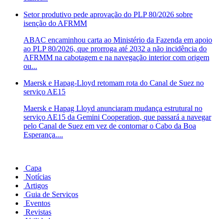
Setor produtivo pede aprovação do PLP 80/2026 sobre
isenção do AFRMM
ABAC encaminhou carta ao Ministério da Fazenda em apoio
ao PLP 80/2026, que prorroga até 2032 a não incidência do
AFRMM na cabotagem e na navegação interior com origem
ou...
Maersk e Hapag-Lloyd retomam rota do Canal de Suez no
serviço AE15
Maersk e Hapag Lloyd anunciaram mudança estrutural no
serviço AE15 da Gemini Cooperation, que passará a navegar
pelo Canal de Suez em vez de contornar o Cabo da Boa
Esperança....
Capa
Notícias
Artigos
Guia de Serviços
Eventos
Revistas