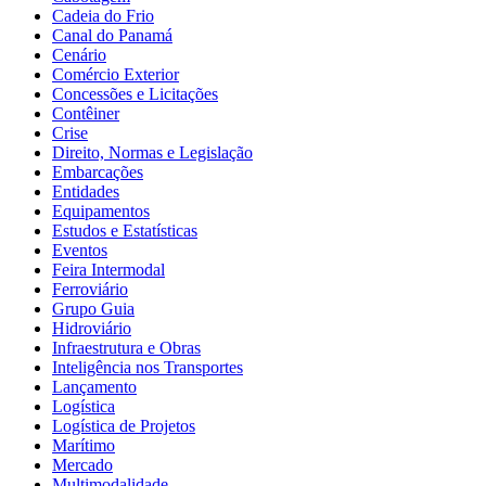
Cadeia do Frio
Canal do Panamá
Cenário
Comércio Exterior
Concessões e Licitações
Contêiner
Crise
Direito, Normas e Legislação
Embarcações
Entidades
Equipamentos
Estudos e Estatísticas
Eventos
Feira Intermodal
Ferroviário
Grupo Guia
Hidroviário
Infraestrutura e Obras
Inteligência nos Transportes
Lançamento
Logística
Logística de Projetos
Marítimo
Mercado
Multimodalidade