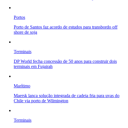
Portos
Porto de Santos faz acordo de estudos para transbordo off
shore de soja
Terminais
DP World fecha concessão de 50 anos para construir dois
terminais em Fujairah
Marítimo
Maersk lança solução integrada de cadeia fria para uvas do
Chile via porto de Wilmington
Terminais