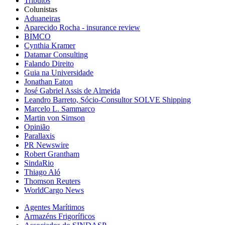
Tributos
Colunistas
Aduaneiras
Aparecido Rocha - insurance review
BIMCO
Cynthia Kramer
Datamar Consulting
Falando Direito
Guia na Universidade
Jonathan Eaton
José Gabriel Assis de Almeida
Leandro Barreto, Sócio-Consultor SOLVE Shipping
Marcelo L. Sammarco
Martin von Simson
Opinião
Parallaxis
PR Newswire
Robert Grantham
SindaRio
Thiago Aló
Thomson Reuters
WorldCargo News
Agentes Marítimos
Armazéns Frigoríficos