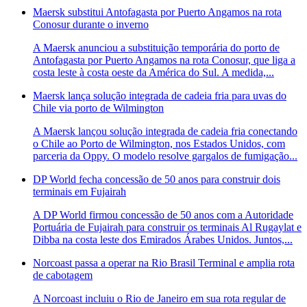
Maersk substitui Antofagasta por Puerto Angamos na rota
Conosur durante o inverno
A Maersk anunciou a substituição temporária do porto de
Antofagasta por Puerto Angamos na rota Conosur, que liga a
costa leste à costa oeste da América do Sul. A medida,...
Maersk lança solução integrada de cadeia fria para uvas do
Chile via porto de Wilmington
A Maersk lançou solução integrada de cadeia fria conectando
o Chile ao Porto de Wilmington, nos Estados Unidos, com
parceria da Oppy. O modelo resolve gargalos de fumigação...
DP World fecha concessão de 50 anos para construir dois
terminais em Fujairah
A DP World firmou concessão de 50 anos com a Autoridade
Portuária de Fujairah para construir os terminais Al Rugaylat e
Dibba na costa leste dos Emirados Árabes Unidos. Juntos,...
Norcoast passa a operar na Rio Brasil Terminal e amplia rota
de cabotagem
A Norcoast incluiu o Rio de Janeiro em sua rota regular de