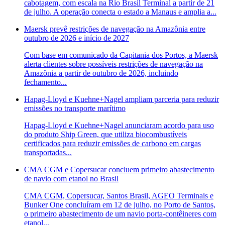
cabotagem, com escala na Rio Brasil Terminal a partir de 21
de julho. A operação conecta o estado a Manaus e amplia a...
Maersk prevê restrições de navegação na Amazônia entre
outubro de 2026 e início de 2027
Com base em comunicado da Capitania dos Portos, a Maersk
alerta clientes sobre possíveis restrições de navegação na
Amazônia a partir de outubro de 2026, incluindo
fechamento...
Hapag-Lloyd e Kuehne+Nagel ampliam parceria para reduzir
emissões no transporte marítimo
Hapag-Lloyd e Kuehne+Nagel anunciaram acordo para uso
do produto Ship Green, que utiliza biocombustíveis
certificados para reduzir emissões de carbono em cargas
transportadas...
CMA CGM e Copersucar concluem primeiro abastecimento
de navio com etanol no Brasil
CMA CGM, Copersucar, Santos Brasil, AGEO Terminais e
Bunker One concluíram em 12 de julho, no Porto de Santos,
o primeiro abastecimento de um navio porta-contêineres com
etanol...