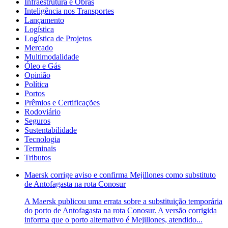
Infraestrutura e Obras
Inteligência nos Transportes
Lançamento
Logística
Logística de Projetos
Mercado
Multimodalidade
Óleo e Gás
Opinião
Política
Portos
Prêmios e Certificações
Rodoviário
Seguros
Sustentabilidade
Tecnologia
Terminais
Tributos
Maersk corrige aviso e confirma Mejillones como substituto
de Antofagasta na rota Conosur
A Maersk publicou uma errata sobre a substituição temporária
do porto de Antofagasta na rota Conosur. A versão corrigida
informa que o porto alternativo é Mejillones, atendido...