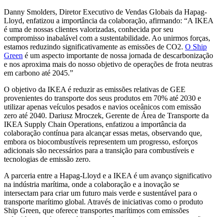
Danny Smolders, Diretor Executivo de Vendas Globais da Hapag-
Lloyd, enfatizou a importância da colaboração, afirmando: “A IKEA
é uma de nossas clientes valorizadas, conhecida por seu
compromisso inabalável com a sustentabilidade. Ao unirmos forças,
estamos reduzindo significativamente as emissões de CO2.
O Ship
Green
é um aspecto importante de nossa jornada de descarbonização
e nos aproxima mais do nosso objetivo de operações de frota neutras
em carbono até 2045.”
O objetivo da IKEA é reduzir as emissões relativas de GEE
provenientes do transporte dos seus produtos em 70% até 2030 e
utilizar apenas veículos pesados ​​e navios oceânicos com emissão
zero até 2040. Dariusz Mroczek, Gerente de Área de Transporte da
IKEA Supply Chain Operations, enfatizou a importância da
colaboração contínua para alcançar essas metas, observando que,
embora os biocombustíveis representem um progresso, esforços
adicionais são necessários para a transição para combustíveis e
tecnologias de emissão zero.
A parceria entre a Hapag-Lloyd e a IKEA é um avanço significativo
na indústria marítima, onde a colaboração e a inovação se
intersectam para criar um futuro mais verde e sustentável para o
transporte marítimo global. Através de iniciativas como o produto
Ship Green, que oferece transportes marítimos com emissões