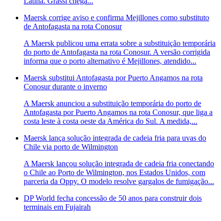
Latina. Grassi chega...
Maersk corrige aviso e confirma Mejillones como substituto
de Antofagasta na rota Conosur
A Maersk publicou uma errata sobre a substituição temporária
do porto de Antofagasta na rota Conosur. A versão corrigida
informa que o porto alternativo é Mejillones, atendido...
Maersk substitui Antofagasta por Puerto Angamos na rota
Conosur durante o inverno
A Maersk anunciou a substituição temporária do porto de
Antofagasta por Puerto Angamos na rota Conosur, que liga a
costa leste à costa oeste da América do Sul. A medida,...
Maersk lança solução integrada de cadeia fria para uvas do
Chile via porto de Wilmington
A Maersk lançou solução integrada de cadeia fria conectando
o Chile ao Porto de Wilmington, nos Estados Unidos, com
parceria da Oppy. O modelo resolve gargalos de fumigação...
DP World fecha concessão de 50 anos para construir dois
terminais em Fujairah