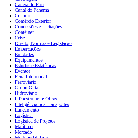
Cadeia do Frio
Canal do Panamá
Cenário
Comércio Exterior
Concessões e Licitações
Contêiner
Crise
Direito, Normas e Legislação
Embarcações
Entidades
Equipamentos
Estudos e Estatísticas
Eventos
Feira Intermodal
Ferroviário
Grupo Guia
Hidroviário
Infraestrutura e Obras
Inteligência nos Transportes
Lançamento
Logística
Logística de Projetos
Marítimo
Mercado
Multimodalidade