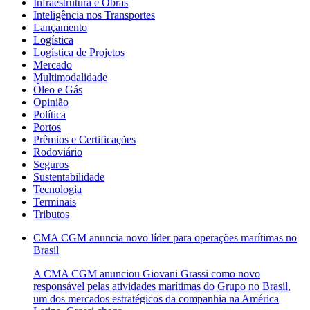
Infraestrutura e Obras
Inteligência nos Transportes
Lançamento
Logística
Logística de Projetos
Mercado
Multimodalidade
Óleo e Gás
Opinião
Política
Portos
Prêmios e Certificações
Rodoviário
Seguros
Sustentabilidade
Tecnologia
Terminais
Tributos
CMA CGM anuncia novo líder para operações marítimas no
Brasil
A CMA CGM anunciou Giovani Grassi como novo
responsável pelas atividades marítimas do Grupo no Brasil,
um dos mercados estratégicos da companhia na América