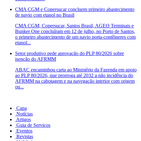
CMA CGM e Copersucar concluem primeiro abastecimento
de navio com etanol no Brasil
CMA CGM, Copersucar, Santos Brasil, AGEO Terminais e
Bunker One concluíram em 12 de julho, no Porto de Santos,
o primeiro abastecimento de um navio porta-contêineres com
etanol...
Setor produtivo pede aprovação do PLP 80/2026 sobre
isenção do AFRMM
ABAC encaminhou carta ao Ministério da Fazenda em apoio
ao PLP 80/2026, que prorroga até 2032 a não incidência do
AFRMM na cabotagem e na navegação interior com origem
ou...
Capa
Notícias
Artigos
Guia de Serviços
Eventos
Revistas