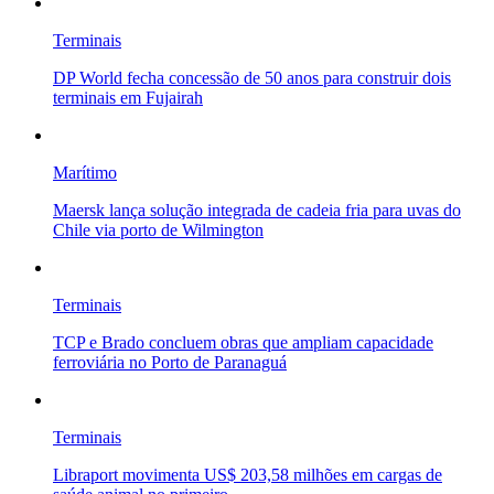
Terminais
DP World fecha concessão de 50 anos para construir dois
terminais em Fujairah
Marítimo
Maersk lança solução integrada de cadeia fria para uvas do
Chile via porto de Wilmington
Terminais
TCP e Brado concluem obras que ampliam capacidade
ferroviária no Porto de Paranaguá
Terminais
Libraport movimenta US$ 203,58 milhões em cargas de