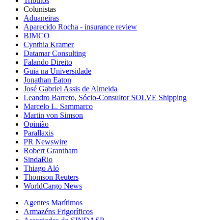
Tributos
Colunistas
Aduaneiras
Aparecido Rocha - insurance review
BIMCO
Cynthia Kramer
Datamar Consulting
Falando Direito
Guia na Universidade
Jonathan Eaton
José Gabriel Assis de Almeida
Leandro Barreto, Sócio-Consultor SOLVE Shipping
Marcelo L. Sammarco
Martin von Simson
Opinião
Parallaxis
PR Newswire
Robert Grantham
SindaRio
Thiago Aló
Thomson Reuters
WorldCargo News
Agentes Marítimos
Armazéns Frigoríficos