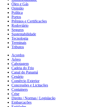
Óleo e Gás
Opinião
Política
Portos
Prêmios e Certificações
Rodoviário
Seguros
Sustentabilidade
Tecnologia
Terminais
Tributos
Acordos
Aéreo
Cabotagem
Cadeia do Frio
Canal do Panamá
Cenário
Comércio Exterior
Concessões e Licitações
Containers
Crise
Direito | Normas | Legislação
Embarcações
Entidades