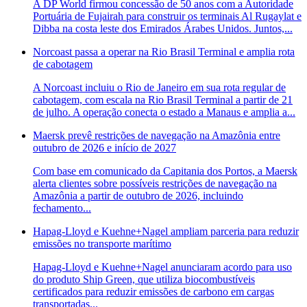
A DP World firmou concessão de 50 anos com a Autoridade
Portuária de Fujairah para construir os terminais Al Rugaylat e
Dibba na costa leste dos Emirados Árabes Unidos. Juntos,...
Norcoast passa a operar na Rio Brasil Terminal e amplia rota
de cabotagem
A Norcoast incluiu o Rio de Janeiro em sua rota regular de
cabotagem, com escala na Rio Brasil Terminal a partir de 21
de julho. A operação conecta o estado a Manaus e amplia a...
Maersk prevê restrições de navegação na Amazônia entre
outubro de 2026 e início de 2027
Com base em comunicado da Capitania dos Portos, a Maersk
alerta clientes sobre possíveis restrições de navegação na
Amazônia a partir de outubro de 2026, incluindo
fechamento...
Hapag-Lloyd e Kuehne+Nagel ampliam parceria para reduzir
emissões no transporte marítimo
Hapag-Lloyd e Kuehne+Nagel anunciaram acordo para uso
do produto Ship Green, que utiliza biocombustíveis
certificados para reduzir emissões de carbono em cargas
transportadas...