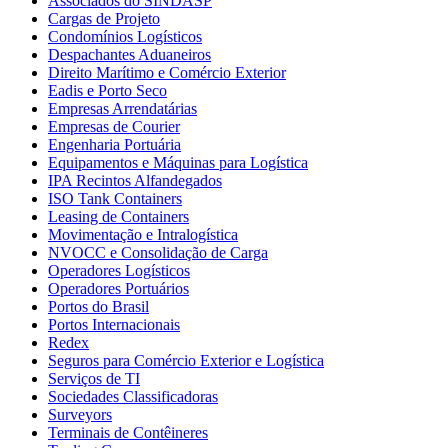
Associados do SINDASP
Cargas de Projeto
Condomínios Logísticos
Despachantes Aduaneiros
Direito Marítimo e Comércio Exterior
Eadis e Porto Seco
Empresas Arrendatárias
Empresas de Courier
Engenharia Portuária
Equipamentos e Máquinas para Logística
IPA Recintos Alfandegados
ISO Tank Containers
Leasing de Containers
Movimentação e Intralogística
NVOCC e Consolidação de Carga
Operadores Logísticos
Operadores Portuários
Portos do Brasil
Portos Internacionais
Redex
Seguros para Comércio Exterior e Logística
Serviços de TI
Sociedades Classificadoras
Surveyors
Terminais de Contêineres