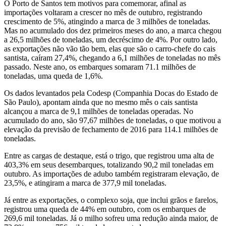
O Porto de Santos tem motivos para comemorar, afinal as
importações voltaram a crescer no mês de outubro, registrando
crescimento de 5%, atingindo a marca de 3 milhões de toneladas.
Mas no acumulado dos dez primeiros meses do ano, a marca chegou
a 26,5 milhões de toneladas, um decréscimo de 4%. Por outro lado,
as exportações não vão tão bem, elas que são o carro-chefe do cais
santista, caíram 27,4%, chegando a 6,1 milhões de toneladas no mês
passado. Neste ano, os embarques somaram 71.1 milhões de
toneladas, uma queda de 1,6%.
Os dados levantados pela Codesp (Companhia Docas do Estado de
São Paulo), apontam ainda que no mesmo mês o cais santista
alcançou a marca de 9,1 milhões de toneladas operadas. No
acumulado do ano, são 97,67 milhões de toneladas, o que motivou a
elevação da previsão de fechamento de 2016 para 114.1 milhões de
toneladas.
Entre as cargas de destaque, está o trigo, que registrou uma alta de
403,3% em seus desembarques, totalizando 90,2 mil toneladas em
outubro. As importações de adubo também registraram elevação, de
23,5%, e atingiram a marca de 377,9 mil toneladas.
Já entre as exportações, o complexo soja, que inclui grãos e farelos,
registrou uma queda de 44% em outubro, com os embarques de
269,6 mil toneladas. Já o milho sofreu uma redução ainda maior, de