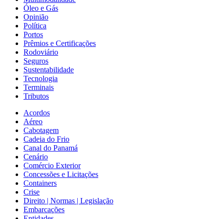
Óleo e Gás
Opinião
Política
Portos
Prêmios e Certificações
Rodoviário
Seguros
Sustentabilidade
Tecnologia
Terminais
Tributos
Acordos
Aéreo
Cabotagem
Cadeia do Frio
Canal do Panamá
Cenário
Comércio Exterior
Concessões e Licitações
Containers
Crise
Direito | Normas | Legislação
Embarcações
Entidades