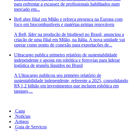
para enfrentar a escassez de profissionais habilitados num
mercado em...
Be8 abre filial em Milão e reforça presença na Europa com
foco em biocombustíveis e matérias-primas renováveis
A Be8, líder na produção de biodiesel no Brasil, anunciou a
criação de uma filial em Milão, na Itália. A nova unidade vai
operar como ponto de conexão para exportações de...
Ultracargo publica primeiro relatório de sustentabilidade
independente e aposta em robótica e ferrovias para liderar
logística de granéis líquidos no Brasil
A Ultracargo publicou seu primeiro relatório de
sustentabilidade independente, referente a 2025, consolidando
R$ 1,2 bilhão em investimentos que incluem robótica em
tanques,...
Capa
Notícias
Artigos
Guia de Serviços