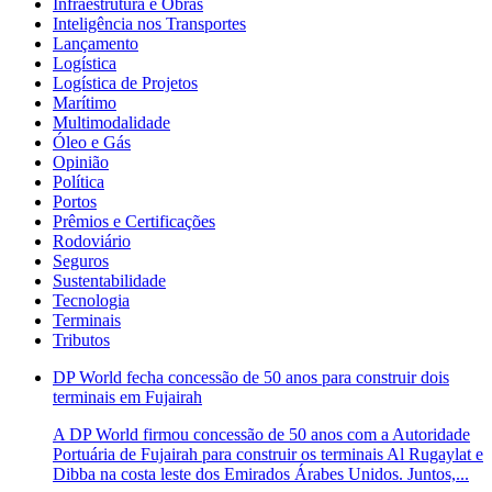
Infraestrutura e Obras
Inteligência nos Transportes
Lançamento
Logística
Logística de Projetos
Marítimo
Multimodalidade
Óleo e Gás
Opinião
Política
Portos
Prêmios e Certificações
Rodoviário
Seguros
Sustentabilidade
Tecnologia
Terminais
Tributos
DP World fecha concessão de 50 anos para construir dois
terminais em Fujairah
A DP World firmou concessão de 50 anos com a Autoridade
Portuária de Fujairah para construir os terminais Al Rugaylat e
Dibba na costa leste dos Emirados Árabes Unidos. Juntos,...