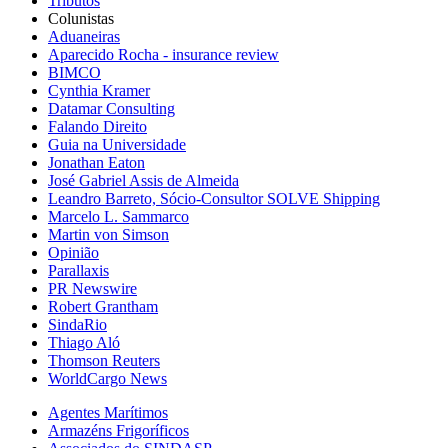
Tributos
Colunistas
Aduaneiras
Aparecido Rocha - insurance review
BIMCO
Cynthia Kramer
Datamar Consulting
Falando Direito
Guia na Universidade
Jonathan Eaton
José Gabriel Assis de Almeida
Leandro Barreto, Sócio-Consultor SOLVE Shipping
Marcelo L. Sammarco
Martin von Simson
Opinião
Parallaxis
PR Newswire
Robert Grantham
SindaRio
Thiago Aló
Thomson Reuters
WorldCargo News
Agentes Marítimos
Armazéns Frigoríficos