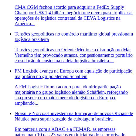
CMA CGM fechou acordo para adquirir a FedEx Supply
Chain por US$ 1,4 bilhão, negócio que deve quase triplicar as
operações de logística contratual da CEVA Logistics na
América...
Tensões geopolíticas no comércio marítimo global pressionam
logística brasileira
Tensões geopolíticas no Oriente Médio e a disrupção no Mar
Vermelho têm provocado atrasos, congestionamento portuário
e oscilação de custos na cadeia logística brasileira....
FM Logistic avança na Europa com aquisição de participação
majoritária no grupo alemão Schäflein
A FM Logistic firmou acordo para adquirir participação
majoritária no grupo logístico alemão Schäflein, reforçando
sua presença no maior mercado logístico da Europa e
ampliando...
Norsul e Norcoast investem na formação de novos Oficiais de
Náutica para suprir gargalo da cabotagem brasileira
Em parceria com a ABAC e a FEMAR, as empresas
patrocinam 10 das 23 vagas em iniciativa do setor privado