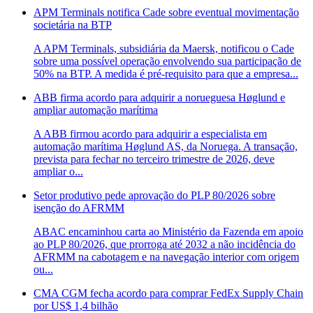
APM Terminals notifica Cade sobre eventual movimentação
societária na BTP
A APM Terminals, subsidiária da Maersk, notificou o Cade
sobre uma possível operação envolvendo sua participação de
50% na BTP. A medida é pré-requisito para que a empresa...
ABB firma acordo para adquirir a norueguesa Høglund e
ampliar automação marítima
A ABB firmou acordo para adquirir a especialista em
automação marítima Høglund AS, da Noruega. A transação,
prevista para fechar no terceiro trimestre de 2026, deve
ampliar o...
Setor produtivo pede aprovação do PLP 80/2026 sobre
isenção do AFRMM
ABAC encaminhou carta ao Ministério da Fazenda em apoio
ao PLP 80/2026, que prorroga até 2032 a não incidência do
AFRMM na cabotagem e na navegação interior com origem
ou...
CMA CGM fecha acordo para comprar FedEx Supply Chain
por US$ 1,4 bilhão