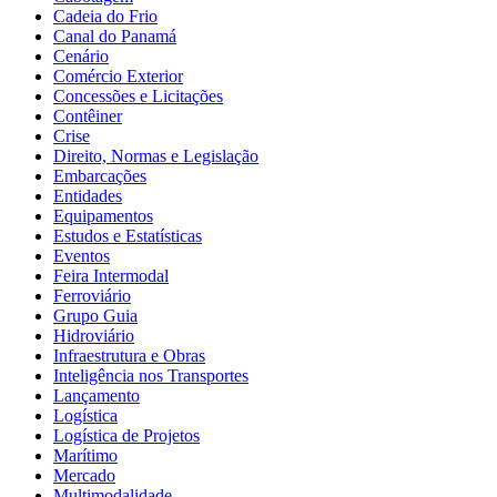
Cadeia do Frio
Canal do Panamá
Cenário
Comércio Exterior
Concessões e Licitações
Contêiner
Crise
Direito, Normas e Legislação
Embarcações
Entidades
Equipamentos
Estudos e Estatísticas
Eventos
Feira Intermodal
Ferroviário
Grupo Guia
Hidroviário
Infraestrutura e Obras
Inteligência nos Transportes
Lançamento
Logística
Logística de Projetos
Marítimo
Mercado
Multimodalidade