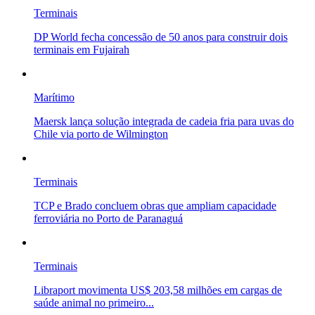
Terminais
DP World fecha concessão de 50 anos para construir dois
terminais em Fujairah
Marítimo
Maersk lança solução integrada de cadeia fria para uvas do
Chile via porto de Wilmington
Terminais
TCP e Brado concluem obras que ampliam capacidade
ferroviária no Porto de Paranaguá
Terminais
Libraport movimenta US$ 203,58 milhões em cargas de
saúde animal no primeiro...