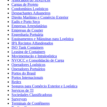
Associados do SINDASP
Cargas de Projeto
Condomínios Logísticos
Despachantes Aduaneiros
Direito Marítimo e Comércio Exterior
Eadis e Porto Seco
Empresas Arrendatárias
Empresas de Courier
Engenharia Portuária
Equipamentos e Máquinas para Logística
IPA Recintos Alfandegados
ISO Tank Containers
Leasing de Containers
Movimentação e Intralogística
NVOCC e Consolidação de Carga
Operadores Logísticos
Operadores Portuários
Portos do Brasil
Portos Internacionais
Redex
Seguros para Comércio Exterior e Logística
Serviços de TI
Sociedades Classificadoras
Surveyors
Terminais de Contêineres