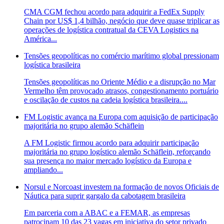
CMA CGM fechou acordo para adquirir a FedEx Supply
Chain por US$ 1,4 bilhão, negócio que deve quase triplicar as
operações de logística contratual da CEVA Logistics na
América...
Tensões geopolíticas no comércio marítimo global pressionam
logística brasileira
Tensões geopolíticas no Oriente Médio e a disrupção no Mar
Vermelho têm provocado atrasos, congestionamento portuário
e oscilação de custos na cadeia logística brasileira....
FM Logistic avança na Europa com aquisição de participação
majoritária no grupo alemão Schäflein
A FM Logistic firmou acordo para adquirir participação
majoritária no grupo logístico alemão Schäflein, reforçando
sua presença no maior mercado logístico da Europa e
ampliando...
Norsul e Norcoast investem na formação de novos Oficiais de
Náutica para suprir gargalo da cabotagem brasileira
Em parceria com a ABAC e a FEMAR, as empresas
patrocinam 10 das 23 vagas em iniciativa do setor privado