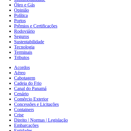
Óleo e Gás
Opinião
Política
Portos
Prêmios e Certificações
Rodoviário
Seguros
Sustentabilidade
Tecnologia
Terminais
Tributos
Acordos
Aéreo
Cabotagem
Cadeia do Frio
Canal do Panamá
Cenário
Comércio Exterior
Concessões e Licitações
Containers
Crise
Direito | Normas | Legislação
Embarcações
Entidades