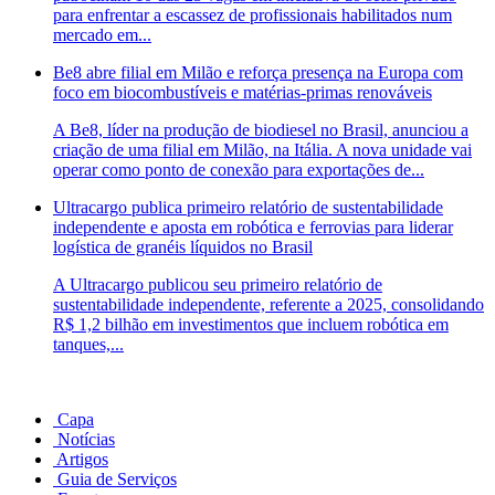
para enfrentar a escassez de profissionais habilitados num
mercado em...
Be8 abre filial em Milão e reforça presença na Europa com
foco em biocombustíveis e matérias-primas renováveis
A Be8, líder na produção de biodiesel no Brasil, anunciou a
criação de uma filial em Milão, na Itália. A nova unidade vai
operar como ponto de conexão para exportações de...
Ultracargo publica primeiro relatório de sustentabilidade
independente e aposta em robótica e ferrovias para liderar
logística de granéis líquidos no Brasil
A Ultracargo publicou seu primeiro relatório de
sustentabilidade independente, referente a 2025, consolidando
R$ 1,2 bilhão em investimentos que incluem robótica em
tanques,...
Capa
Notícias
Artigos
Guia de Serviços