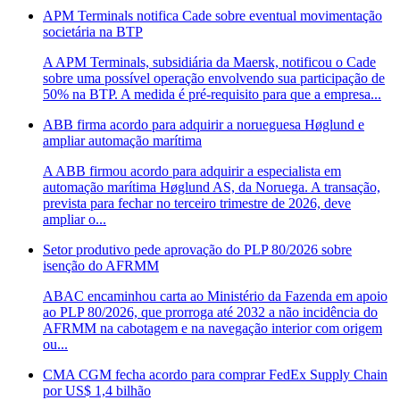
APM Terminals notifica Cade sobre eventual movimentação
societária na BTP
A APM Terminals, subsidiária da Maersk, notificou o Cade
sobre uma possível operação envolvendo sua participação de
50% na BTP. A medida é pré-requisito para que a empresa...
ABB firma acordo para adquirir a norueguesa Høglund e
ampliar automação marítima
A ABB firmou acordo para adquirir a especialista em
automação marítima Høglund AS, da Noruega. A transação,
prevista para fechar no terceiro trimestre de 2026, deve
ampliar o...
Setor produtivo pede aprovação do PLP 80/2026 sobre
isenção do AFRMM
ABAC encaminhou carta ao Ministério da Fazenda em apoio
ao PLP 80/2026, que prorroga até 2032 a não incidência do
AFRMM na cabotagem e na navegação interior com origem
ou...
CMA CGM fecha acordo para comprar FedEx Supply Chain
por US$ 1,4 bilhão