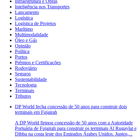
Infraestrutura e Obras
Inteligência nos Transportes
Lançamento
Logística
Logística de Projetos
Marítimo
Multimodalidade
Óleo e Gás
Opinião
Política
Portos
Prêmios e Certificações
Rodoviário
Seguros
Sustentabilidade
Tecnologia
Terminais
Tributos
DP World fecha concessão de 50 anos para construir dois
terminais em Fujairah
A DP World firmou concessão de 50 anos com a Autoridade
Portuária de Fujairah para construir os terminais Al Rugaylat e
Dibba na costa leste dos Emirados Árabes Unidos. Juntos,...