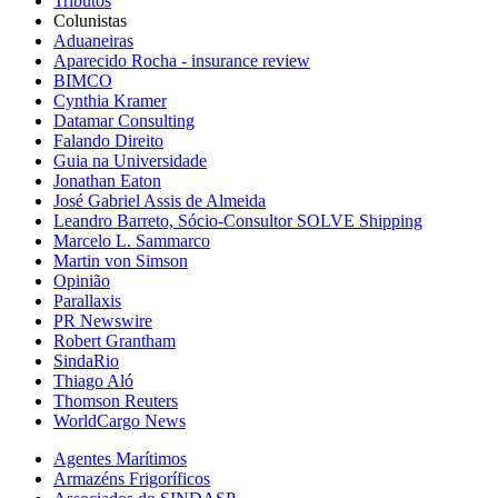
Tributos
Colunistas
Aduaneiras
Aparecido Rocha - insurance review
BIMCO
Cynthia Kramer
Datamar Consulting
Falando Direito
Guia na Universidade
Jonathan Eaton
José Gabriel Assis de Almeida
Leandro Barreto, Sócio-Consultor SOLVE Shipping
Marcelo L. Sammarco
Martin von Simson
Opinião
Parallaxis
PR Newswire
Robert Grantham
SindaRio
Thiago Aló
Thomson Reuters
WorldCargo News
Agentes Marítimos
Armazéns Frigoríficos