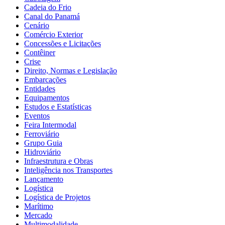
Cadeia do Frio
Canal do Panamá
Cenário
Comércio Exterior
Concessões e Licitações
Contêiner
Crise
Direito, Normas e Legislação
Embarcações
Entidades
Equipamentos
Estudos e Estatísticas
Eventos
Feira Intermodal
Ferroviário
Grupo Guia
Hidroviário
Infraestrutura e Obras
Inteligência nos Transportes
Lançamento
Logística
Logística de Projetos
Marítimo
Mercado
Multimodalidade