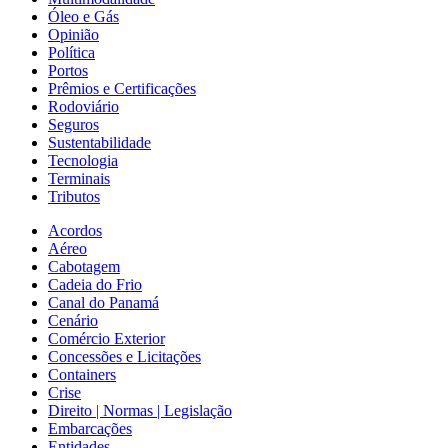
Óleo e Gás
Opinião
Política
Portos
Prêmios e Certificações
Rodoviário
Seguros
Sustentabilidade
Tecnologia
Terminais
Tributos
Acordos
Aéreo
Cabotagem
Cadeia do Frio
Canal do Panamá
Cenário
Comércio Exterior
Concessões e Licitações
Containers
Crise
Direito | Normas | Legislação
Embarcações
Entidades