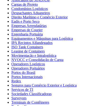
Associados do SINDASP
Cargas de Projeto
Condomínios Logísticos
Despachantes Aduaneiros
Direito Marítimo e Comércio Exterior
Eadis e Porto Seco
Empresas Arrendatárias
Empresas de Courier
Engenharia Portuária
Equipamentos e Máquinas para Logística
IPA Recintos Alfandegados
ISO Tank Containers
Leasing de Containers
Movimentação e Intralogística
NVOCC e Consolidação de Carga
Operadores Logísticos
Operadores Portuários
Portos do Brasil
Portos Internacionais
Redex
Seguros para Comércio Exterior e Logística
Serviços de TI
Sociedades Classificadoras
Surveyors
Terminais de Contêineres