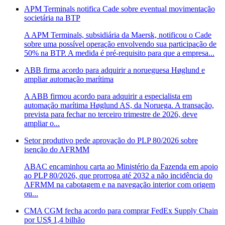
APM Terminals notifica Cade sobre eventual movimentação
societária na BTP
A APM Terminals, subsidiária da Maersk, notificou o Cade
sobre uma possível operação envolvendo sua participação de
50% na BTP. A medida é pré-requisito para que a empresa...
ABB firma acordo para adquirir a norueguesa Høglund e
ampliar automação marítima
A ABB firmou acordo para adquirir a especialista em
automação marítima Høglund AS, da Noruega. A transação,
prevista para fechar no terceiro trimestre de 2026, deve
ampliar o...
Setor produtivo pede aprovação do PLP 80/2026 sobre
isenção do AFRMM
ABAC encaminhou carta ao Ministério da Fazenda em apoio
ao PLP 80/2026, que prorroga até 2032 a não incidência do
AFRMM na cabotagem e na navegação interior com origem
ou...
CMA CGM fecha acordo para comprar FedEx Supply Chain
por US$ 1,4 bilhão