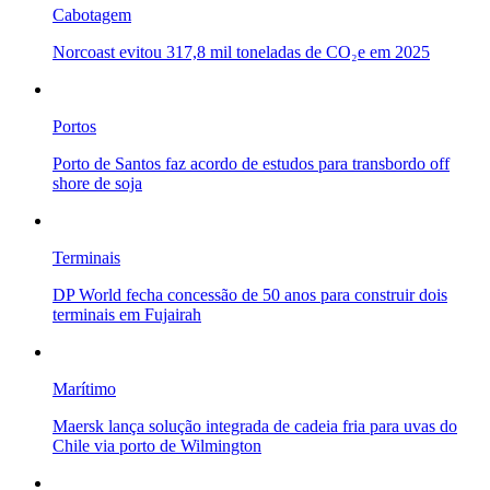
Cabotagem
Norcoast evitou 317,8 mil toneladas de CO₂e em 2025
Portos
Porto de Santos faz acordo de estudos para transbordo off
shore de soja
Terminais
DP World fecha concessão de 50 anos para construir dois
terminais em Fujairah
Marítimo
Maersk lança solução integrada de cadeia fria para uvas do
Chile via porto de Wilmington