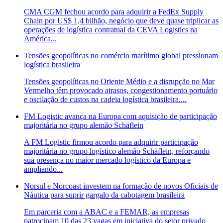
CMA CGM fechou acordo para adquirir a FedEx Supply
Chain por US$ 1,4 bilhão, negócio que deve quase triplicar as
operações de logística contratual da CEVA Logistics na
América...
Tensões geopolíticas no comércio marítimo global pressionam
logística brasileira
Tensões geopolíticas no Oriente Médio e a disrupção no Mar
Vermelho têm provocado atrasos, congestionamento portuário
e oscilação de custos na cadeia logística brasileira....
FM Logistic avança na Europa com aquisição de participação
majoritária no grupo alemão Schäflein
A FM Logistic firmou acordo para adquirir participação
majoritária no grupo logístico alemão Schäflein, reforçando
sua presença no maior mercado logístico da Europa e
ampliando...
Norsul e Norcoast investem na formação de novos Oficiais de
Náutica para suprir gargalo da cabotagem brasileira
Em parceria com a ABAC e a FEMAR, as empresas
patrocinam 10 das 23 vagas em iniciativa do setor privado