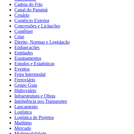
Cadeia do Frio
Canal do Panamá
Cenário
Comércio Exterior
Concessões e Licitações
Contêiner
Crise
Direito, Normas e Legislação
Embarcações
Entidades
Equipamentos
Estudos e Estatísticas
Eventos
Feira Intermodal
Ferroviário
Grupo Guia
Hidroviário
Infraestrutura e Obras
Inteligência nos Transportes
Lançamento
Logística
Logística de Projetos
Marítimo
Mercado
Multimodalidade