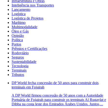
Infraestrutura e Obras
Inteligência nos Transportes
Lançamento
Logística
Logística de Projetos
Marítimo
Multimodalidade
Óleo e Gás
Opinião
Política
Portos
Prêmios e Certificações
Rodoviário
Seguros
Sustentabilidade
Tecnologia
Terminais
Tributos
DP World fecha concessão de 50 anos para construir dois
terminais em Fujairah
A DP World firmou concessão de 50 anos com a Autoridade
Portuária de Fujairah para construir os terminais Al Rugaylat e
Dibba na costa leste dos Emirados Árabes Unidos. Juntos,...