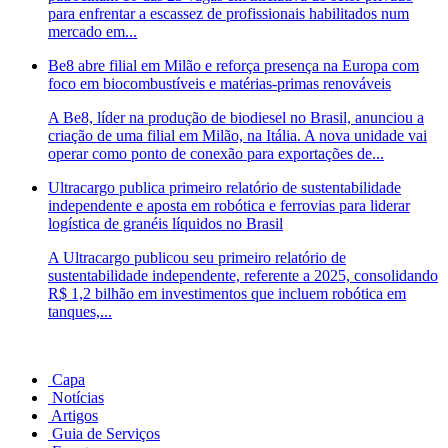
para enfrentar a escassez de profissionais habilitados num
mercado em...
Be8 abre filial em Milão e reforça presença na Europa com
foco em biocombustíveis e matérias-primas renováveis
A Be8, líder na produção de biodiesel no Brasil, anunciou a
criação de uma filial em Milão, na Itália. A nova unidade vai
operar como ponto de conexão para exportações de...
Ultracargo publica primeiro relatório de sustentabilidade
independente e aposta em robótica e ferrovias para liderar
logística de granéis líquidos no Brasil
A Ultracargo publicou seu primeiro relatório de
sustentabilidade independente, referente a 2025, consolidando
R$ 1,2 bilhão em investimentos que incluem robótica em
tanques,...
Capa
Notícias
Artigos
Guia de Serviços