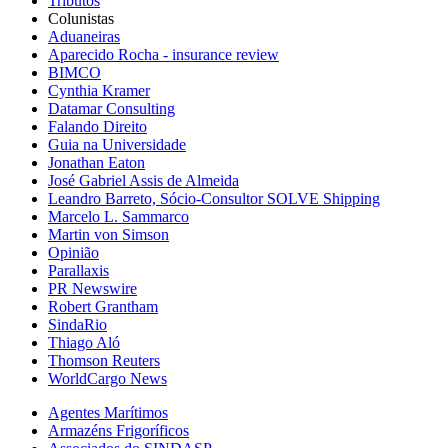
Tributos
Colunistas
Aduaneiras
Aparecido Rocha - insurance review
BIMCO
Cynthia Kramer
Datamar Consulting
Falando Direito
Guia na Universidade
Jonathan Eaton
José Gabriel Assis de Almeida
Leandro Barreto, Sócio-Consultor SOLVE Shipping
Marcelo L. Sammarco
Martin von Simson
Opinião
Parallaxis
PR Newswire
Robert Grantham
SindaRio
Thiago Aló
Thomson Reuters
WorldCargo News
Agentes Marítimos
Armazéns Frigoríficos