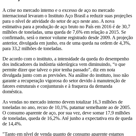
A crise no mercado interno e o excesso de aço no mercado
internacional levaram o Instituto Aço Brasil a reduzir suas projeções
para o nível de atividade do setor de aço neste ano. A nova
estimativa para a produção de aço bruto no País em 2016 é de 30,7
milhões de toneladas, uma queda de 7,6% em relação a 2015. Se
confirmado, será o menor volume registrado desde 2009. A projeção
anterior, divulgada em junho, era de uma queda na ordem de 4,3%,
para 33,2 milhões de toneladas.
De acordo com o instituto, a intensidade da queda do desempenho
dos indicadores da indústria siderúrgica vem diminuindo, “o que
permite dizer que talvez o pior tenha passado", diz em nota
divulgada junto com as previsões. Na análise do instituto, isso não
garante a recuperação vigorosa do setor devido à manutenção de
fatores estruturais e conjunturais e à fraqueza da demanda
doméstica.
As vendas no mercado interno devem totalizar 16,3 milhões de
toneladas no ano, recuo de 10,1%, patamar semelhante ao de 2005.
O consumo aparente de aço, por sua vez, deve somar 17,9 milhões
de toneladas, queda de 16,2%. Até junho a expectativa era de queda
de 14,4%.
"Tanto em nível de venda quanto de consumo aparente estamos