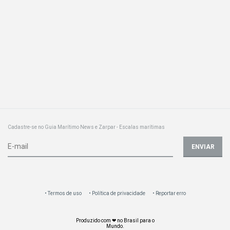
Cadastre-se no Guia Marítimo News e Zarpar - Escalas marítimas
ENVIAR
Termos de uso
Política de privacidade
Reportar erro
Produzido com ❤ no Brasil para o
Mundo.