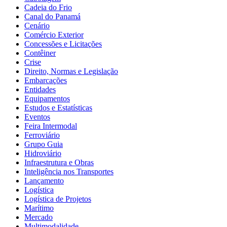
Cadeia do Frio
Canal do Panamá
Cenário
Comércio Exterior
Concessões e Licitações
Contêiner
Crise
Direito, Normas e Legislação
Embarcações
Entidades
Equipamentos
Estudos e Estatísticas
Eventos
Feira Intermodal
Ferroviário
Grupo Guia
Hidroviário
Infraestrutura e Obras
Inteligência nos Transportes
Lançamento
Logística
Logística de Projetos
Marítimo
Mercado
Multimodalidade