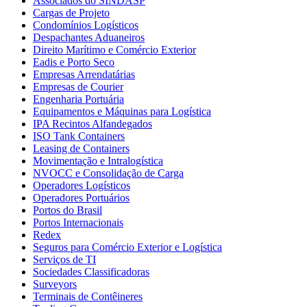
Associados do SINDASP
Cargas de Projeto
Condomínios Logísticos
Despachantes Aduaneiros
Direito Marítimo e Comércio Exterior
Eadis e Porto Seco
Empresas Arrendatárias
Empresas de Courier
Engenharia Portuária
Equipamentos e Máquinas para Logística
IPA Recintos Alfandegados
ISO Tank Containers
Leasing de Containers
Movimentação e Intralogística
NVOCC e Consolidação de Carga
Operadores Logísticos
Operadores Portuários
Portos do Brasil
Portos Internacionais
Redex
Seguros para Comércio Exterior e Logística
Serviços de TI
Sociedades Classificadoras
Surveyors
Terminais de Contêineres