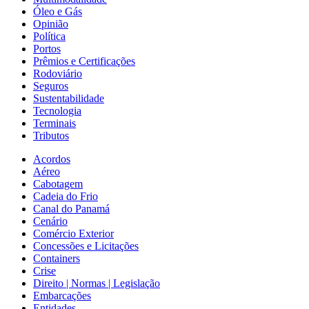
Óleo e Gás
Opinião
Política
Portos
Prêmios e Certificações
Rodoviário
Seguros
Sustentabilidade
Tecnologia
Terminais
Tributos
Acordos
Aéreo
Cabotagem
Cadeia do Frio
Canal do Panamá
Cenário
Comércio Exterior
Concessões e Licitações
Containers
Crise
Direito | Normas | Legislação
Embarcações
Entidades