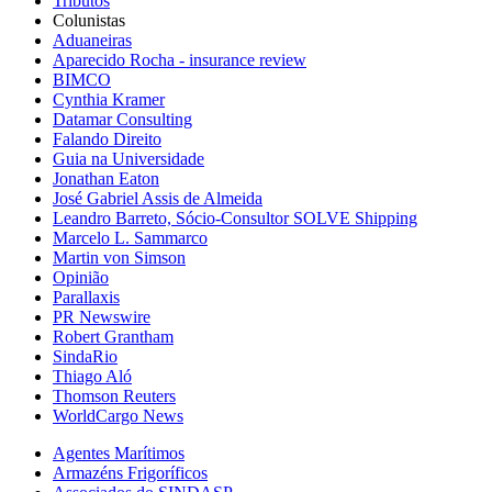
Tributos
Colunistas
Aduaneiras
Aparecido Rocha - insurance review
BIMCO
Cynthia Kramer
Datamar Consulting
Falando Direito
Guia na Universidade
Jonathan Eaton
José Gabriel Assis de Almeida
Leandro Barreto, Sócio-Consultor SOLVE Shipping
Marcelo L. Sammarco
Martin von Simson
Opinião
Parallaxis
PR Newswire
Robert Grantham
SindaRio
Thiago Aló
Thomson Reuters
WorldCargo News
Agentes Marítimos
Armazéns Frigoríficos