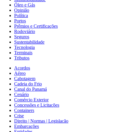
Óleo e Gás
Opinião
Política
Portos
Prêmios e Certificações
Rodoviário
Seguros
Sustentabilidade
Tecnologia
Terminais
Tributos
Acordos
Aéreo
Cabotagem
Cadeia do Frio
Canal do Panamá
Cenário
Comércio Exterior
Concessões e Licitações
Containers
Crise
Direito | Normas | Legislação
Embarcações
Entidades