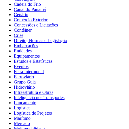
Cadeia do Frio
Canal do Panamá
Cenário
Comércio Exterior
Concessões e Licitações
Contêiner
Crise
Direito, Normas e Legislação
Embarcações
Entidades
Equipamentos
Estudos e Estatísticas
Eventos
Feira Intermodal
Ferroviário
Grupo Guia
Hidroviário
Infraestrutura e Obras
Inteligência nos Transportes
Lançamento
Logística
Logística de Projetos
Marítimo
Mercado
Multimodalidade