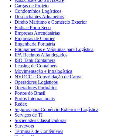
Associados do SINDASP
Cargas de Projeto
Condomínios Logísticos
Despachantes Aduaneiros
Direito Marítimo e Comércio Exterior
Eadis e Porto Seco
Empresas Arrendatárias
Empresas de Courier
Engenharia Portuária
Equipamentos e Máquinas para Logística
IPA Recintos Alfandegados
ISO Tank Containers
Leasing de Containers
Movimentação e Intralogística
NVOCC e Consolidação de Carga
Operadores Logísticos
Operadores Portuários
Portos do Brasil
Portos Internacionais
Redex
Seguros para Comércio Exterior e Logística
Serviços de TI
Sociedades Classificadoras
Surveyors
Terminais de Contêineres