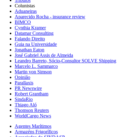
Tributos
Colunistas
Aduaneiras
Aparecido Rocha - insurance review
BIMCO
Cynthia Kramer
Datamar Consulting
Falando Direito
Guia na Universidade
Jonathan Eaton
José Gabriel Assis de Almeida
Leandro Barreto, Sócio-Consultor SOLVE Shipping
Marcelo L. Sammarco
Martin von Simson
Opinião
Parallaxis
PR Newswire
Robert Grantham
SindaRio
Thiago Aló
Thomson Reuters
WorldCargo News
Agentes Marítimos
Armazéns Frigoríficos