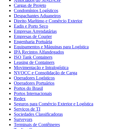
Associados do SINDASP
Cargas de Projeto
Condomínios Logísticos
Despachantes Aduaneiros
Direito Marítimo e Comércio Exterior
Eadis e Porto Seco
Empresas Arrendatárias
Empresas de Courier
Engenharia Portuária
Equipamentos e Máquinas para Logística
IPA Recintos Alfandegados
ISO Tank Containers
Leasing de Containers
Movimentação e Intralogística
NVOCC e Consolidação de Carga
Operadores Logísticos
Operadores Portuários
Portos do Brasil
Portos Internacionais
Redex
Seguros para Comércio Exterior e Logística
Serviços de TI
Sociedades Classificadoras
Surveyors
Terminais de Contêineres