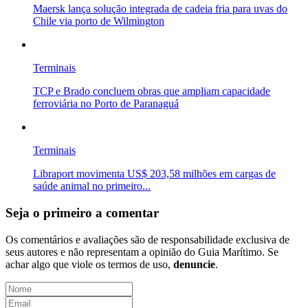
Maersk lança solução integrada de cadeia fria para uvas do
Chile via porto de Wilmington
Terminais
TCP e Brado concluem obras que ampliam capacidade
ferroviária no Porto de Paranaguá
Terminais
Libraport movimenta US$ 203,58 milhões em cargas de
saúde animal no primeiro...
Seja o primeiro a comentar
Os comentários e avaliações são de responsabilidade exclusiva de
seus autores e não representam a opinião do Guia Marítimo. Se
achar algo que viole os termos de uso,
denuncie
.