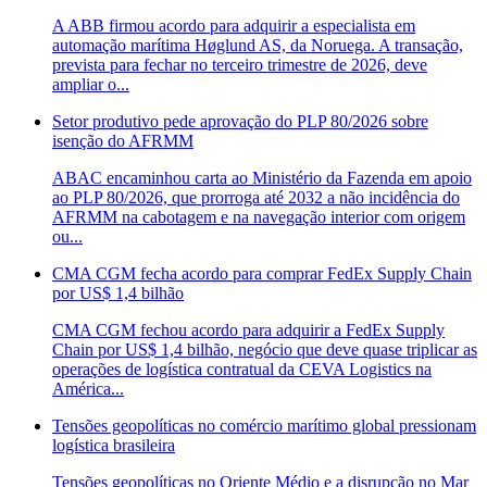
A ABB firmou acordo para adquirir a especialista em
automação marítima Høglund AS, da Noruega. A transação,
prevista para fechar no terceiro trimestre de 2026, deve
ampliar o...
Setor produtivo pede aprovação do PLP 80/2026 sobre
isenção do AFRMM
ABAC encaminhou carta ao Ministério da Fazenda em apoio
ao PLP 80/2026, que prorroga até 2032 a não incidência do
AFRMM na cabotagem e na navegação interior com origem
ou...
CMA CGM fecha acordo para comprar FedEx Supply Chain
por US$ 1,4 bilhão
CMA CGM fechou acordo para adquirir a FedEx Supply
Chain por US$ 1,4 bilhão, negócio que deve quase triplicar as
operações de logística contratual da CEVA Logistics na
América...
Tensões geopolíticas no comércio marítimo global pressionam
logística brasileira
Tensões geopolíticas no Oriente Médio e a disrupção no Mar