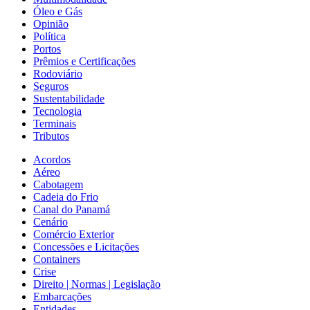
Óleo e Gás
Opinião
Política
Portos
Prêmios e Certificações
Rodoviário
Seguros
Sustentabilidade
Tecnologia
Terminais
Tributos
Acordos
Aéreo
Cabotagem
Cadeia do Frio
Canal do Panamá
Cenário
Comércio Exterior
Concessões e Licitações
Containers
Crise
Direito | Normas | Legislação
Embarcações
Entidades