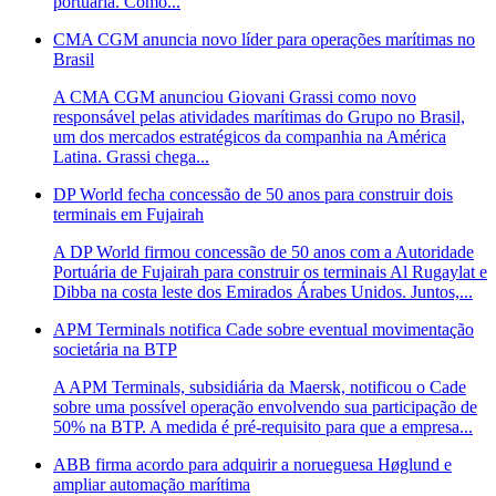
portuária. Como...
CMA CGM anuncia novo líder para operações marítimas no
Brasil
A CMA CGM anunciou Giovani Grassi como novo
responsável pelas atividades marítimas do Grupo no Brasil,
um dos mercados estratégicos da companhia na América
Latina. Grassi chega...
DP World fecha concessão de 50 anos para construir dois
terminais em Fujairah
A DP World firmou concessão de 50 anos com a Autoridade
Portuária de Fujairah para construir os terminais Al Rugaylat e
Dibba na costa leste dos Emirados Árabes Unidos. Juntos,...
APM Terminals notifica Cade sobre eventual movimentação
societária na BTP
A APM Terminals, subsidiária da Maersk, notificou o Cade
sobre uma possível operação envolvendo sua participação de
50% na BTP. A medida é pré-requisito para que a empresa...
ABB firma acordo para adquirir a norueguesa Høglund e
ampliar automação marítima