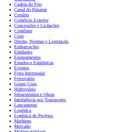
Cadeia do Frio
Canal do Panamá
Cenário
Comércio Exterior
Concessões e Licitações
Contêiner
Crise
Direito, Normas e Legislação
Embarcações
Entidades
Equipamentos
Estudos e Estatísticas
Eventos
Feira Intermodal
Ferroviário
Grupo Guia
Hidroviário
Infraestrutura e Obras
Inteligência nos Transportes
Lançamento
Logística
Logística de Projetos
Marítimo
Mercado
Multimodalidade