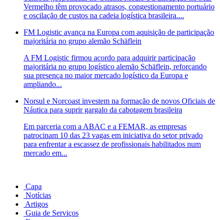
Vermelho têm provocado atrasos, congestionamento portuário
e oscilação de custos na cadeia logística brasileira....
FM Logistic avança na Europa com aquisição de participação
majoritária no grupo alemão Schäflein
A FM Logistic firmou acordo para adquirir participação
majoritária no grupo logístico alemão Schäflein, reforçando
sua presença no maior mercado logístico da Europa e
ampliando...
Norsul e Norcoast investem na formação de novos Oficiais de
Náutica para suprir gargalo da cabotagem brasileira
Em parceria com a ABAC e a FEMAR, as empresas
patrocinam 10 das 23 vagas em iniciativa do setor privado
para enfrentar a escassez de profissionais habilitados num
mercado em...
Capa
Notícias
Artigos
Guia de Serviços