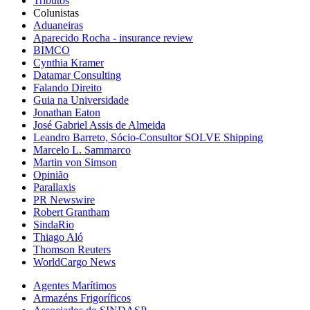
Tributos
Colunistas
Aduaneiras
Aparecido Rocha - insurance review
BIMCO
Cynthia Kramer
Datamar Consulting
Falando Direito
Guia na Universidade
Jonathan Eaton
José Gabriel Assis de Almeida
Leandro Barreto, Sócio-Consultor SOLVE Shipping
Marcelo L. Sammarco
Martin von Simson
Opinião
Parallaxis
PR Newswire
Robert Grantham
SindaRio
Thiago Aló
Thomson Reuters
WorldCargo News
Agentes Marítimos
Armazéns Frigoríficos