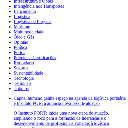
Infraestrutura e Obras
Inteligência nos Transportes
Lançamento
Logística
Logística de Projetos
Marítimo
Multimodalidade
Óleo e Gás
Opinião
Política
Portos
Prêmios e Certificações
Rodoviário
Seguros
Sustentabilidade
Tecnologia
Terminais
Tributos
Capital humano ganha espaço na agenda da logística portuária
e Instituto PORTa anuncia nova fase de atuação
O Instituto PORTa inicia uma nova etapa de atuação,
ampliando o foco para a formação de lideranças e o
desenvolvimento de profissionais voltados à logística