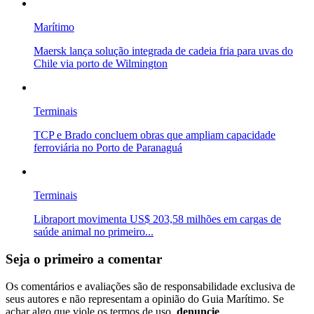
Marítimo
Maersk lança solução integrada de cadeia fria para uvas do
Chile via porto de Wilmington
Terminais
TCP e Brado concluem obras que ampliam capacidade
ferroviária no Porto de Paranaguá
Terminais
Libraport movimenta US$ 203,58 milhões em cargas de
saúde animal no primeiro...
Seja o primeiro a comentar
Os comentários e avaliações são de responsabilidade exclusiva de
seus autores e não representam a opinião do Guia Marítimo. Se
achar algo que viole os termos de uso,
denuncie
.