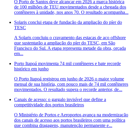
O Porto de Santos deve alcançar em 2026 a marca histórica
de 100 milhões de TEU movimentados desde a chegada dos
contêineres à unidade, nos anos 70. O resultado acompanha...
Solaris conclui etapa de fundação da ampliação do píer do
TESC
A Solaris concluiu o cravamento das estacas de aço offshore
que sustentarão a ampliação do píer do TESC, em São
Francisco do Sul. A etapa representa metade da obra, orçada
em...
Porto Itapoá movimenta 74 mil contêineres e bate recorde
histórico em junho
O Porto Itapoá registrou em junho de 2026 o maior volume
mensal de sua história, com pouco mais de 74 mil contêineres
movimentados. O resultado supera o recorde anterior, de...
Canais de acesso: o gargalo invisível que define a
competitividade dos portos brasileiros
O Ministério de Portos e Aeroportos avança na modernização
dos canais de acesso aos portos brasileiros com uma política
que combina dragagens, manutenção permanente e...