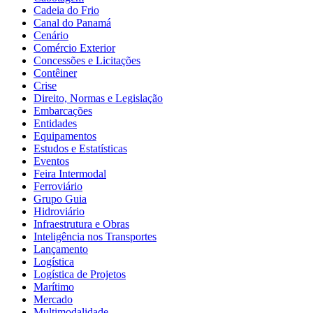
Cadeia do Frio
Canal do Panamá
Cenário
Comércio Exterior
Concessões e Licitações
Contêiner
Crise
Direito, Normas e Legislação
Embarcações
Entidades
Equipamentos
Estudos e Estatísticas
Eventos
Feira Intermodal
Ferroviário
Grupo Guia
Hidroviário
Infraestrutura e Obras
Inteligência nos Transportes
Lançamento
Logística
Logística de Projetos
Marítimo
Mercado
Multimodalidade