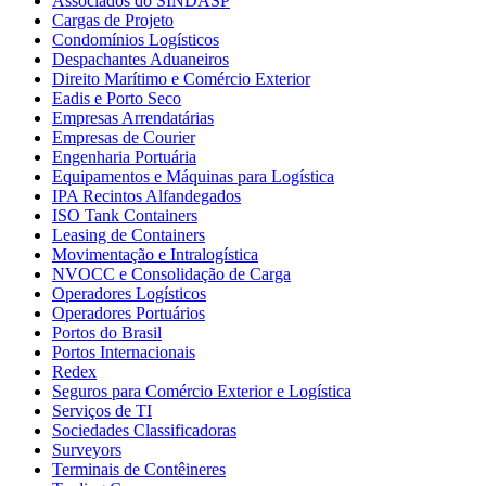
Associados do SINDASP
Cargas de Projeto
Condomínios Logísticos
Despachantes Aduaneiros
Direito Marítimo e Comércio Exterior
Eadis e Porto Seco
Empresas Arrendatárias
Empresas de Courier
Engenharia Portuária
Equipamentos e Máquinas para Logística
IPA Recintos Alfandegados
ISO Tank Containers
Leasing de Containers
Movimentação e Intralogística
NVOCC e Consolidação de Carga
Operadores Logísticos
Operadores Portuários
Portos do Brasil
Portos Internacionais
Redex
Seguros para Comércio Exterior e Logística
Serviços de TI
Sociedades Classificadoras
Surveyors
Terminais de Contêineres