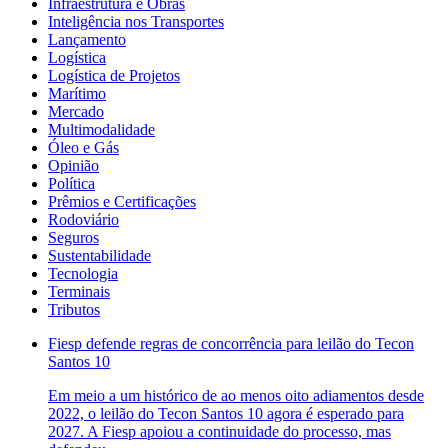
Infraestrutura e Obras
Inteligência nos Transportes
Lançamento
Logística
Logística de Projetos
Marítimo
Mercado
Multimodalidade
Óleo e Gás
Opinião
Política
Prêmios e Certificações
Rodoviário
Seguros
Sustentabilidade
Tecnologia
Terminais
Tributos
Fiesp defende regras de concorrência para leilão do Tecon
Santos 10
Em meio a um histórico de ao menos oito adiamentos desde
2022, o leilão do Tecon Santos 10 agora é esperado para
2027. A Fiesp apoiou a continuidade do processo, mas