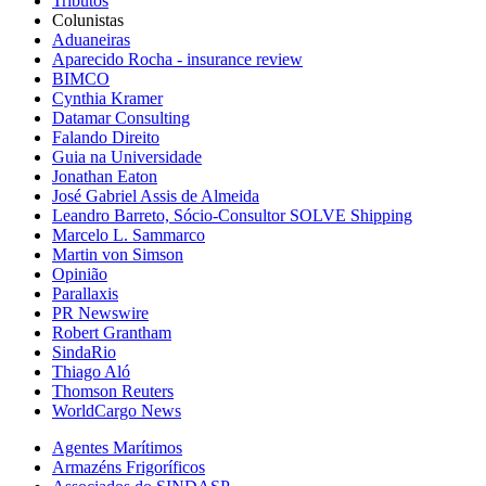
Tributos
Colunistas
Aduaneiras
Aparecido Rocha - insurance review
BIMCO
Cynthia Kramer
Datamar Consulting
Falando Direito
Guia na Universidade
Jonathan Eaton
José Gabriel Assis de Almeida
Leandro Barreto, Sócio-Consultor SOLVE Shipping
Marcelo L. Sammarco
Martin von Simson
Opinião
Parallaxis
PR Newswire
Robert Grantham
SindaRio
Thiago Aló
Thomson Reuters
WorldCargo News
Agentes Marítimos
Armazéns Frigoríficos