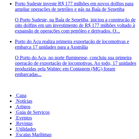
Porto Sudeste investe R$ 177 milhões em novos dolfins para
ampliar operações de petróleo e gás na Baía de Sepetiba
O Porto Sudeste, na Baía de Sepetiba, iniciou a construção de
oito dolfins em um investimento de R$ 177 milhões voltado à
expansão de operações com petróleo e derivados. O...
Porto do Açu realiza primeira exportação de locomotivas e
embarca 17 unidades para a Austrália
O Porto do Açu, no norte fluminense, concluiu sua primeira
operação de exportação de locomotivas. Ao todo, 17 unidades
produzidas pela Wabtec em Contagem (MG) foram
embarcadas...
Capa
Notícias
Artigos
Guia de Serviços
Eventos
Revistas
Utilidades
Escalas Marítimas