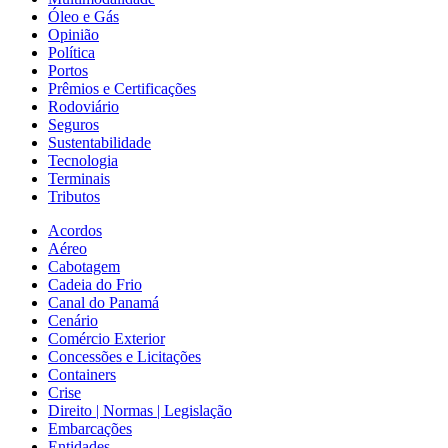
Óleo e Gás
Opinião
Política
Portos
Prêmios e Certificações
Rodoviário
Seguros
Sustentabilidade
Tecnologia
Terminais
Tributos
Acordos
Aéreo
Cabotagem
Cadeia do Frio
Canal do Panamá
Cenário
Comércio Exterior
Concessões e Licitações
Containers
Crise
Direito | Normas | Legislação
Embarcações
Entidades