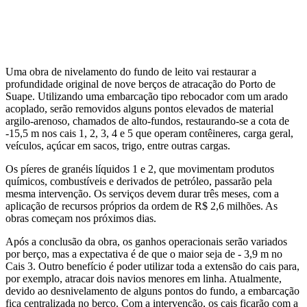
Uma obra de nivelamento do fundo de leito vai restaurar a
profundidade original de nove berços de atracação do Porto de
Suape. Utilizando uma embarcação tipo rebocador com um arado
acoplado, serão removidos alguns pontos elevados de material
argilo-arenoso, chamados de alto-fundos, restaurando-se a cota de
-15,5 m nos cais 1, 2, 3, 4 e 5 que operam contêineres, carga geral,
veículos, açúcar em sacos, trigo, entre outras cargas.
Os píeres de granéis líquidos 1 e 2, que movimentam produtos
químicos, combustíveis e derivados de petróleo, passarão pela
mesma intervenção. Os serviços devem durar três meses, com a
aplicação de recursos próprios da ordem de R$ 2,6 milhões. As
obras começam nos próximos dias.
Após a conclusão da obra, os ganhos operacionais serão variados
por berço, mas a expectativa é de que o maior seja de - 3,9 m no
Cais 3. Outro benefício é poder utilizar toda a extensão do cais para,
por exemplo, atracar dois navios menores em linha. Atualmente,
devido ao desnivelamento de alguns pontos do fundo, a embarcação
fica centralizada no berço. Com a intervenção, os cais ficarão com a