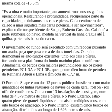
mesma cota de -15,5 m.
“Essa obra é muito importante para aumentarmos nossos ganhos
operacionais. Restaurando a profundidade, recuperamos parte da
capacidade que tínhamos nos cais e píeres. Cada centímetro de
calado a mais significa mais carga potencial a ser movimentada”,
explica o diretor-presidente de Suape, Roberto Gusmão. Calado é a
parte submersa do navio, medida na vertical da linha d’água até à
quilha, parte mais baixa do casco.
O nivelamento do fundo será executado com um rebocar puxando
um arado, peça que pesa cerca de duas toneladas. O arado
desmontará os alto-fundos existentes junto aos cais e píeres,
formando uma plataforma do fundo marinho plana e uniforme.
Atualmente, os berços com maiores profundidades são os píeres
petroleiros PGL 3A e PGL 3B, que operam óleo bruto de petróleo
da Refinaria Abreu e Lima e têm cota de -17,7 m.
O Porto de Suape é um dos 12 portos públicos brasileiros com maior
quantidade de linhas regulares de navios de carga geral, roll on - roll
off e de contêineres. Conta com 13 instalações de acostagem, num
total de 4.379 metros de cais e píeres. No Porto Externo, estão
quatro píeres de granéis líquidos e um cais de múltiplos usos, com
oito berços de atracação. No Porto Interno, existem cinco berços de
atracação, distribuídos ao longo de 1.626 metros de cais.