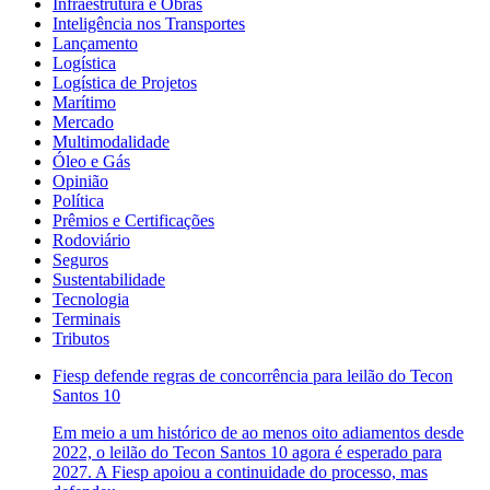
Infraestrutura e Obras
Inteligência nos Transportes
Lançamento
Logística
Logística de Projetos
Marítimo
Mercado
Multimodalidade
Óleo e Gás
Opinião
Política
Prêmios e Certificações
Rodoviário
Seguros
Sustentabilidade
Tecnologia
Terminais
Tributos
Fiesp defende regras de concorrência para leilão do Tecon
Santos 10
Em meio a um histórico de ao menos oito adiamentos desde
2022, o leilão do Tecon Santos 10 agora é esperado para
2027. A Fiesp apoiou a continuidade do processo, mas