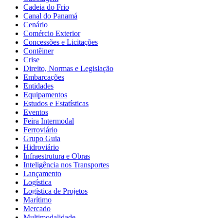
Cadeia do Frio
Canal do Panamá
Cenário
Comércio Exterior
Concessões e Licitações
Contêiner
Crise
Direito, Normas e Legislação
Embarcações
Entidades
Equipamentos
Estudos e Estatísticas
Eventos
Feira Intermodal
Ferroviário
Grupo Guia
Hidroviário
Infraestrutura e Obras
Inteligência nos Transportes
Lançamento
Logística
Logística de Projetos
Marítimo
Mercado
Multimodalidade