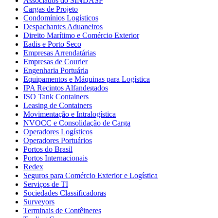
Associados do SINDASP
Cargas de Projeto
Condomínios Logísticos
Despachantes Aduaneiros
Direito Marítimo e Comércio Exterior
Eadis e Porto Seco
Empresas Arrendatárias
Empresas de Courier
Engenharia Portuária
Equipamentos e Máquinas para Logística
IPA Recintos Alfandegados
ISO Tank Containers
Leasing de Containers
Movimentação e Intralogística
NVOCC e Consolidação de Carga
Operadores Logísticos
Operadores Portuários
Portos do Brasil
Portos Internacionais
Redex
Seguros para Comércio Exterior e Logística
Serviços de TI
Sociedades Classificadoras
Surveyors
Terminais de Contêineres