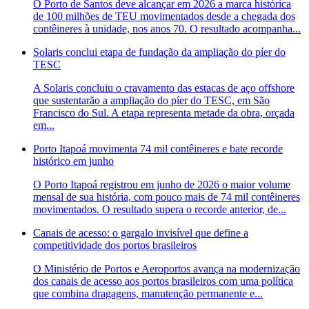
O Porto de Santos deve alcançar em 2026 a marca histórica
de 100 milhões de TEU movimentados desde a chegada dos
contêineres à unidade, nos anos 70. O resultado acompanha...
Solaris conclui etapa de fundação da ampliação do píer do
TESC
A Solaris concluiu o cravamento das estacas de aço offshore
que sustentarão a ampliação do píer do TESC, em São
Francisco do Sul. A etapa representa metade da obra, orçada
em...
Porto Itapoá movimenta 74 mil contêineres e bate recorde
histórico em junho
O Porto Itapoá registrou em junho de 2026 o maior volume
mensal de sua história, com pouco mais de 74 mil contêineres
movimentados. O resultado supera o recorde anterior, de...
Canais de acesso: o gargalo invisível que define a
competitividade dos portos brasileiros
O Ministério de Portos e Aeroportos avança na modernização
dos canais de acesso aos portos brasileiros com uma política
que combina dragagens, manutenção permanente e...