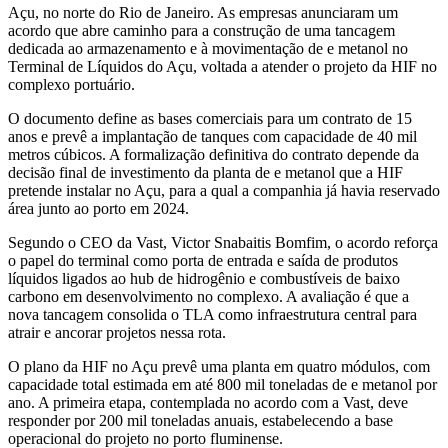
Açu, no norte do Rio de Janeiro. As empresas anunciaram um
acordo que abre caminho para a construção de uma tancagem
dedicada ao armazenamento e à movimentação de e metanol no
Terminal de Líquidos do Açu, voltada a atender o projeto da HIF no
complexo portuário.
O documento define as bases comerciais para um contrato de 15
anos e prevê a implantação de tanques com capacidade de 40 mil
metros cúbicos. A formalização definitiva do contrato depende da
decisão final de investimento da planta de e metanol que a HIF
pretende instalar no Açu, para a qual a companhia já havia reservado
área junto ao porto em 2024.
Segundo o CEO da Vast, Victor Snabaitis Bomfim, o acordo reforça
o papel do terminal como porta de entrada e saída de produtos
líquidos ligados ao hub de hidrogênio e combustíveis de baixo
carbono em desenvolvimento no complexo. A avaliação é que a
nova tancagem consolida o TLA como infraestrutura central para
atrair e ancorar projetos nessa rota.
O plano da HIF no Açu prevê uma planta em quatro módulos, com
capacidade total estimada em até 800 mil toneladas de e metanol por
ano. A primeira etapa, contemplada no acordo com a Vast, deve
responder por 200 mil toneladas anuais, estabelecendo a base
operacional do projeto no porto fluminense.