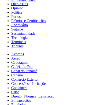
Óleo e Gás
Opinião
Política
Portos
Prêmios e Certificações
Rodoviário
Seguros
Sustentabilidade
Tecnologia
Terminais
Tributos
Acordos
Aéreo
Cabotagem
Cadeia do Frio
Canal do Panamá
Cenário
Comércio Exterior
Concessões e Licitações
Containers
Crise
Direito | Normas | Legislação
Embarcações
Entidades