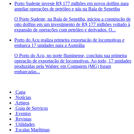
Porto Sudeste investe R$ 177 milhões em novos dolfins para
ampliar operações de petróleo e gás na Baía de Sepetiba
O Porto Sudeste, na Baía de Sepetiba, iniciou a construção de
oito dolfins em um investimento de R$ 177 milhões voltado à
expansão de operações com petróleo e derivados. O...
Porto do Açu realiza primeira exportação de locomotivas e
embarca 17 unidades para a Austrália
O Porto do Açu, no norte fluminense, concluiu sua primeira
operação de exportação de locomotivas. Ao todo, 17 unidades
produzidas pela Wabtec em Contagem (MG) foram
embarcadas...
Capa
Notícias
Artigos
Guia de Serviços
Eventos
Revistas
Utilidades
Escalas Marítimas