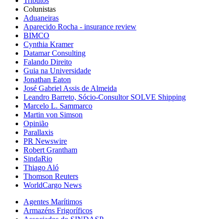
Tributos
Colunistas
Aduaneiras
Aparecido Rocha - insurance review
BIMCO
Cynthia Kramer
Datamar Consulting
Falando Direito
Guia na Universidade
Jonathan Eaton
José Gabriel Assis de Almeida
Leandro Barreto, Sócio-Consultor SOLVE Shipping
Marcelo L. Sammarco
Martin von Simson
Opinião
Parallaxis
PR Newswire
Robert Grantham
SindaRio
Thiago Aló
Thomson Reuters
WorldCargo News
Agentes Marítimos
Armazéns Frigoríficos