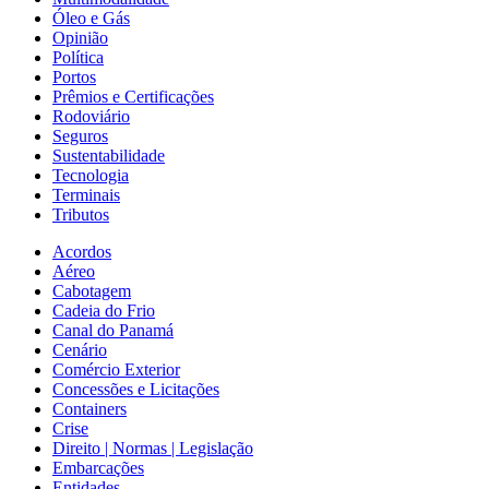
Óleo e Gás
Opinião
Política
Portos
Prêmios e Certificações
Rodoviário
Seguros
Sustentabilidade
Tecnologia
Terminais
Tributos
Acordos
Aéreo
Cabotagem
Cadeia do Frio
Canal do Panamá
Cenário
Comércio Exterior
Concessões e Licitações
Containers
Crise
Direito | Normas | Legislação
Embarcações
Entidades