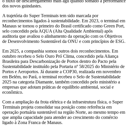
o fluxo de descarregamento mais ágil quando somado à performance
dos novos guindastes.
A trajetória do Super Terminais tem sido marcada por
reconhecimentos ligados à sustentabilidade. Em 2023, o terminal em
Manaus se tornou o primeiro do Brasil certificado como Green Port,
selo concedido pela AQUA (Alta Qualidade Ambiental) após
auditoria que avaliou o alinhamento da operação com os Objetivos
de Desenvolvimento Sustentável da ONU e com princípios de ESG.
Em 2025, a companhia somou outros dois reconhecimentos. Em
outubro recebeu o Selo Ouro Pró Clima, concedido pela Aliança
Brasileira para Descarbonização de Portos dentro do Pacto pela
Sustentabilidade instituído pela Portaria nº 58/2025 do Ministério de
Portos e Aeroportos. Já durante a COP30, realizada em novembro
em Belém, no Pará, o terminal recebeu o Selo de Sustentabilidade
2025 na categoria Diamante, também concedido pelo ministério a
empresas que adotam práticas de equilíbrio ambiental, social e
econômico.
Com a ampliação da frota elétrica e da infraestrutura física, o Super
Terminais projeta consolidar sua posição como referência em
operação portuária sustentável na região Norte, ao mesmo tempo em
que amplia capacidade para atender ao crescimento do comércio
ligado à Zona Franca de Manaus.