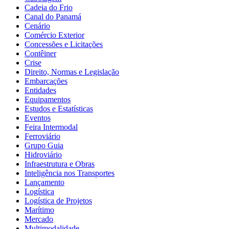
Cadeia do Frio
Canal do Panamá
Cenário
Comércio Exterior
Concessões e Licitações
Contêiner
Crise
Direito, Normas e Legislação
Embarcações
Entidades
Equipamentos
Estudos e Estatísticas
Eventos
Feira Intermodal
Ferroviário
Grupo Guia
Hidroviário
Infraestrutura e Obras
Inteligência nos Transportes
Lançamento
Logística
Logística de Projetos
Marítimo
Mercado
Multimodalidade