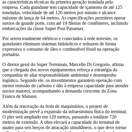
as características técnicas da primeira geração instalada pela
empresa. Cada guindaste tem capacidade de içamento de até 125
toneladas, velocidade de até 120 metros por minuto e alcance
máximo de lança de 64 metros. As especificações permitem operar
navios de grande porte, com até 19 fileiras de contêineres, incluindo
embarcações da classe Super Post Panamax.
Por serem totalmente elétricos e conectados à rede terrestre, os
guindastes eliminam sistemas hidráulicos e reduzem de forma
expressiva o consumo de óleo e combustível fóssil na operação
portuária.
O diretor geral do Super Terminais, Marcello Di Gregorio, afirma
que a chegada dos novos equipamentos reforça a estratégia da
companhia de aliar responsabilidade ambiental e desempenho
logístico. Segundo ele, os investimentos garantem operação com
menor emissão de carbono e dão à empresa capacidade para atender
navios maiores, acompanhando a demanda crescente da Zona
Franca de Manaus.
Além da renovação da frota de maquinários, o projeto de
modernização prevê a expansão da infraestrutura física do terminal.
O píer será ampliado em 120 metros, passando a totalizar 720
metros de extensão. A obra elevará a capacidade do terminal de
quatro para seis berços de atracação simultâneos, o que deve tornar