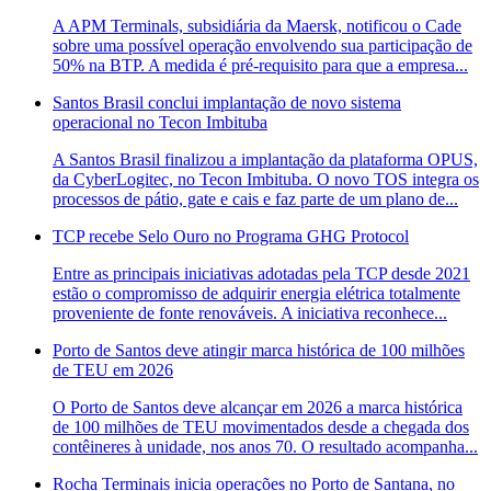
A APM Terminals, subsidiária da Maersk, notificou o Cade
sobre uma possível operação envolvendo sua participação de
50% na BTP. A medida é pré-requisito para que a empresa...
Santos Brasil conclui implantação de novo sistema
operacional no Tecon Imbituba
A Santos Brasil finalizou a implantação da plataforma OPUS,
da CyberLogitec, no Tecon Imbituba. O novo TOS integra os
processos de pátio, gate e cais e faz parte de um plano de...
TCP recebe Selo Ouro no Programa GHG Protocol
Entre as principais iniciativas adotadas pela TCP desde 2021
estão o compromisso de adquirir energia elétrica totalmente
proveniente de fonte renováveis. A iniciativa reconhece...
Porto de Santos deve atingir marca histórica de 100 milhões
de TEU em 2026
O Porto de Santos deve alcançar em 2026 a marca histórica
de 100 milhões de TEU movimentados desde a chegada dos
contêineres à unidade, nos anos 70. O resultado acompanha...
Rocha Terminais inicia operações no Porto de Santana, no