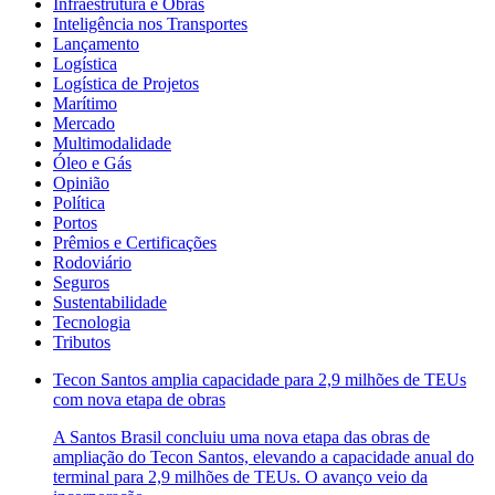
Infraestrutura e Obras
Inteligência nos Transportes
Lançamento
Logística
Logística de Projetos
Marítimo
Mercado
Multimodalidade
Óleo e Gás
Opinião
Política
Portos
Prêmios e Certificações
Rodoviário
Seguros
Sustentabilidade
Tecnologia
Tributos
Tecon Santos amplia capacidade para 2,9 milhões de TEUs
com nova etapa de obras
A Santos Brasil concluiu uma nova etapa das obras de
ampliação do Tecon Santos, elevando a capacidade anual do
terminal para 2,9 milhões de TEUs. O avanço veio da