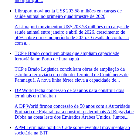
incorporação...
Libraport movimenta US$ 203,58 milhões em cargas de
saúde animal no primeiro quadrimestre de 2026
A Libraport movimentou US$ 203,58 milhões em cargas de
saúde animal entre janeiro e abril de 2026, crescimento de
56% sobre o mesmo período de 2025. O resultado contrasta
com a...
TCP e Brado concluem obras que ampliam capacidade
ferroviária no Porto de Paranaguá
TCP e Brado Logística concluíram obras de ampliação da
estrutura ferroviária no pátio do Terminal de Contêineres de
Paranaguá. A nova linha férrea eleva a capacidade de...
DP World fecha concessão de 50 anos para construir dois
terminais em Fujairah
A DP World firmou concessão de 50 anos com a Autoridade
Portuária de Fujairah para construir os terminais Al Rugaylat e
Dibba na costa leste dos Emirados Árabes Unidos. Juntos,...
APM Terminals notifica Cade sobre eventual movimentação
societária na BTP