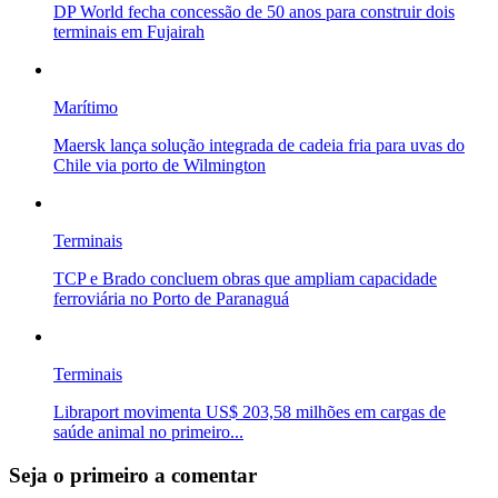
DP World fecha concessão de 50 anos para construir dois
terminais em Fujairah
Marítimo
Maersk lança solução integrada de cadeia fria para uvas do
Chile via porto de Wilmington
Terminais
TCP e Brado concluem obras que ampliam capacidade
ferroviária no Porto de Paranaguá
Terminais
Libraport movimenta US$ 203,58 milhões em cargas de
saúde animal no primeiro...
Seja o primeiro a comentar