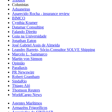
Tributos
Colunistas
Aduaneiras
Aparecido Rocha - insurance review
BIMCO
Cynthia Kramer
Datamar Consulting
Falando Direito
Guia na Universidade
Jonathan Eaton
José Gabriel Assis de Almeida
Leandro Barreto, Sócio-Consultor SOLVE Shipping
Marcelo L. Sammarco
Martin von Simson
Opinião
Parallaxis
PR Newswire
Robert Grantham
SindaRio
Thiago Aló
Thomson Reuters
WorldCargo News
Agentes Marítimos
Armazéns Frigoríficos