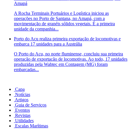
Amapá
A Rocha Terminais Portuários e Logística iniciou as
operações no Porto de Santana, no Amapá, com a
movimentação de granéis sólidos vegetais. É a primeira
unidade da companhia...
Porto do Açu realiza primeira exportação de locomotivas e
embarca 17 unidades para a Austrália
O Porto do Açu, no norte fluminense, concluiu sua primeira
operação de exportação de locomotivas. Ao todo, 17 unidades
produzidas pela Wabtec em Contagem (MG) foram
embarcadas...
Capa
Notícias
Artigos
Guia de Serviços
Eventos
Revistas
Utilidades
Escalas Marítimas