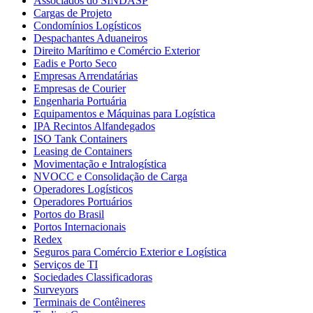
Associados do SINDASP
Cargas de Projeto
Condomínios Logísticos
Despachantes Aduaneiros
Direito Marítimo e Comércio Exterior
Eadis e Porto Seco
Empresas Arrendatárias
Empresas de Courier
Engenharia Portuária
Equipamentos e Máquinas para Logística
IPA Recintos Alfandegados
ISO Tank Containers
Leasing de Containers
Movimentação e Intralogística
NVOCC e Consolidação de Carga
Operadores Logísticos
Operadores Portuários
Portos do Brasil
Portos Internacionais
Redex
Seguros para Comércio Exterior e Logística
Serviços de TI
Sociedades Classificadoras
Surveyors
Terminais de Contêineres