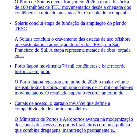
O Porto de Santos deve alcançar em 2026 a marca histórica
de 100 milhões de TEU movimentados desde a chegada dos
contêineres à unidade, nos anos 70. O resultado acompanha...
Solaris conclui etapa de fundação da ampliação do píer do
TESC
A Solaris concluiu o cravamento das estacas de aço offshore
que sustentarão a ampliação do píer do TESC, em São
Francisco do Sul. A etapa representa metade da obra, orçada
em...
Porto Itapoá movimenta 74 mil contêineres e bate recorde
histórico em junho
O Porto Itapoá registrou em junho de 2026 o maior volume
mensal de sua história, com pouco mais de 74 mil contêineres
movimentados. O resultado supera o recorde anterior, de...
Canais de acesso: o gargalo invisível que define a
competitividade dos portos brasileiros
O Ministério de Portos e Aeroportos avança na modernização
dos canais de acesso aos portos brasileiros com uma política
que combina dragagens, manutenção permanente e...