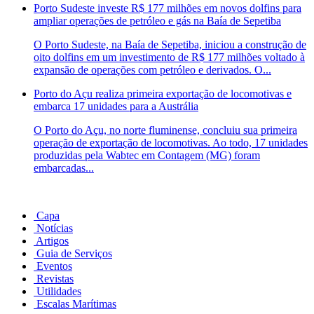
Porto Sudeste investe R$ 177 milhões em novos dolfins para
ampliar operações de petróleo e gás na Baía de Sepetiba
O Porto Sudeste, na Baía de Sepetiba, iniciou a construção de
oito dolfins em um investimento de R$ 177 milhões voltado à
expansão de operações com petróleo e derivados. O...
Porto do Açu realiza primeira exportação de locomotivas e
embarca 17 unidades para a Austrália
O Porto do Açu, no norte fluminense, concluiu sua primeira
operação de exportação de locomotivas. Ao todo, 17 unidades
produzidas pela Wabtec em Contagem (MG) foram
embarcadas...
Capa
Notícias
Artigos
Guia de Serviços
Eventos
Revistas
Utilidades
Escalas Marítimas