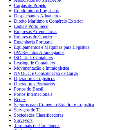
Associados do SINDASP
Cargas de Projeto
Condomínios Logísticos
Despachantes Aduaneiros
Direito Marítimo e Comércio Exterior
Eadis e Porto Seco
Empresas Arrendatárias
Empresas de Courier
Engenharia Portuária
Equipamentos e Máquinas para Logística
IPA Recintos Alfandegados
ISO Tank Containers
Leasing de Containers
Movimentação e Intralogística
NVOCC e Consolidação de Carga
Operadores Logísticos
Operadores Portuários
Portos do Brasil
Portos Internacionais
Redex
Seguros para Comércio Exterior e Logística
Serviços de TI
Sociedades Classificadoras
Surveyors
Terminais de Contêineres