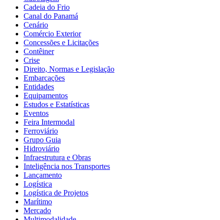
Cadeia do Frio
Canal do Panamá
Cenário
Comércio Exterior
Concessões e Licitações
Contêiner
Crise
Direito, Normas e Legislação
Embarcações
Entidades
Equipamentos
Estudos e Estatísticas
Eventos
Feira Intermodal
Ferroviário
Grupo Guia
Hidroviário
Infraestrutura e Obras
Inteligência nos Transportes
Lançamento
Logística
Logística de Projetos
Marítimo
Mercado
Multimodalidade