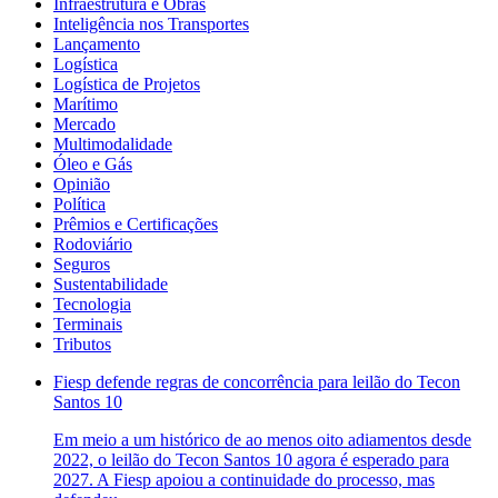
Infraestrutura e Obras
Inteligência nos Transportes
Lançamento
Logística
Logística de Projetos
Marítimo
Mercado
Multimodalidade
Óleo e Gás
Opinião
Política
Prêmios e Certificações
Rodoviário
Seguros
Sustentabilidade
Tecnologia
Terminais
Tributos
Fiesp defende regras de concorrência para leilão do Tecon
Santos 10
Em meio a um histórico de ao menos oito adiamentos desde
2022, o leilão do Tecon Santos 10 agora é esperado para
2027. A Fiesp apoiou a continuidade do processo, mas