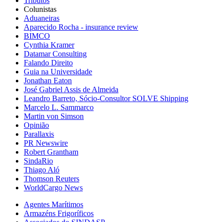
Tributos
Colunistas
Aduaneiras
Aparecido Rocha - insurance review
BIMCO
Cynthia Kramer
Datamar Consulting
Falando Direito
Guia na Universidade
Jonathan Eaton
José Gabriel Assis de Almeida
Leandro Barreto, Sócio-Consultor SOLVE Shipping
Marcelo L. Sammarco
Martin von Simson
Opinião
Parallaxis
PR Newswire
Robert Grantham
SindaRio
Thiago Aló
Thomson Reuters
WorldCargo News
Agentes Marítimos
Armazéns Frigoríficos