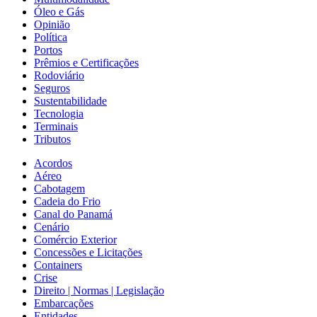
Óleo e Gás
Opinião
Política
Portos
Prêmios e Certificações
Rodoviário
Seguros
Sustentabilidade
Tecnologia
Terminais
Tributos
Acordos
Aéreo
Cabotagem
Cadeia do Frio
Canal do Panamá
Cenário
Comércio Exterior
Concessões e Licitações
Containers
Crise
Direito | Normas | Legislação
Embarcações
Entidades