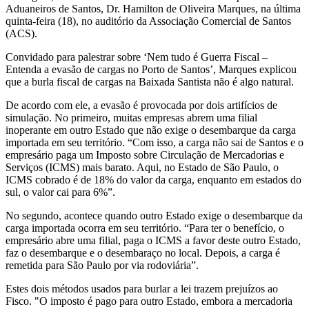
Aduaneiros de Santos, Dr. Hamilton de Oliveira Marques, na última
quinta-feira (18), no auditório da Associação Comercial de Santos
(ACS).
Convidado para palestrar sobre ‘Nem tudo é Guerra Fiscal –
Entenda a evasão de cargas no Porto de Santos’, Marques explicou
que a burla fiscal de cargas na Baixada Santista não é algo natural.
De acordo com ele, a evasão é provocada por dois artifícios de
simulação. No primeiro, muitas empresas abrem uma filial
inoperante em outro Estado que não exige o desembarque da carga
importada em seu território. “Com isso, a carga não sai de Santos e o
empresário paga um Imposto sobre Circulação de Mercadorias e
Serviços (ICMS) mais barato. Aqui, no Estado de São Paulo, o
ICMS cobrado é de 18% do valor da carga, enquanto em estados do
sul, o valor cai para 6%”.
No segundo, acontece quando outro Estado exige o desembarque da
carga importada ocorra em seu território. “Para ter o benefício, o
empresário abre uma filial, paga o ICMS a favor deste outro Estado,
faz o desembarque e o desembaraço no local. Depois, a carga é
remetida para São Paulo por via rodoviária”.
Estes dois métodos usados para burlar a lei trazem prejuízos ao
Fisco. "O imposto é pago para outro Estado, embora a mercadoria