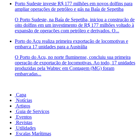
Porto Sudeste investe R$ 177 milhões em novos dolfins para
ampliar operações de petróleo e gás na Baía de Sepetiba
O Porto Sudeste, na Baía de Sepetiba, iniciou a construção de
oito dolfins em um investimento de R$ 177 milhões voltado à
expansão de operações com petróleo e derivados. O...
Porto do Açu realiza primeira exportação de locomotivas e
embarca 17 unidades para a Austrália
O Porto do Açu, no norte fluminense, concluiu sua primeira
operação de exportação de locomotivas. Ao todo, 17 unidades
produzidas pela Wabtec em Contagem (MG) foram
embarcadas...
Capa
Notícias
Artigos
Guia de Serviços
Eventos
Revistas
Utilidades
Escalas Marítimas