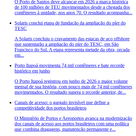
O Porto de Santos deve alcançar em 2026 a marca histórica
de 100 milhões de TEU movimentados desde a chegada dos
contêineres à unidade, nos anos 70. O resultado acompanha...
Solaris conclui etapa de fundação da ampliação do píer do
TESC
A Solaris concluiu o cravamento das estacas de aço offshore
que sustentarão a ampliação do píer do TESC, em São
Francisco do Sul. A etapa representa metade da obra, orçada
em...
Porto Itapoá movimenta 74 mil contêineres e bate recorde
histórico em junho
O Porto Itapoá registrou em junho de 2026 o maior volume
mensal de sua história, com pouco mais de 74 mil contêineres
movimentados. O resultado supera o recorde anterior, de...
Canais de acesso: o gargalo invisível que define a
competitividade dos portos brasileiros
O Ministério de Portos e Aeroportos avança na modernização
dos canais de acesso aos portos brasileiros com uma política
que combina dragagens, manutenção permanente e...