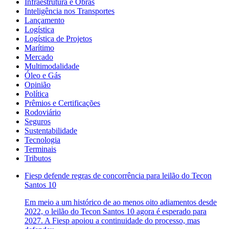
Infraestrutura e Obras
Inteligência nos Transportes
Lançamento
Logística
Logística de Projetos
Marítimo
Mercado
Multimodalidade
Óleo e Gás
Opinião
Política
Prêmios e Certificações
Rodoviário
Seguros
Sustentabilidade
Tecnologia
Terminais
Tributos
Fiesp defende regras de concorrência para leilão do Tecon
Santos 10
Em meio a um histórico de ao menos oito adiamentos desde
2022, o leilão do Tecon Santos 10 agora é esperado para
2027. A Fiesp apoiou a continuidade do processo, mas