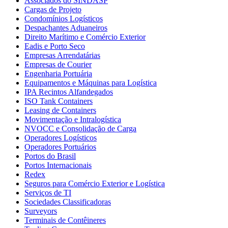
Associados do SINDASP
Cargas de Projeto
Condomínios Logísticos
Despachantes Aduaneiros
Direito Marítimo e Comércio Exterior
Eadis e Porto Seco
Empresas Arrendatárias
Empresas de Courier
Engenharia Portuária
Equipamentos e Máquinas para Logística
IPA Recintos Alfandegados
ISO Tank Containers
Leasing de Containers
Movimentação e Intralogística
NVOCC e Consolidação de Carga
Operadores Logísticos
Operadores Portuários
Portos do Brasil
Portos Internacionais
Redex
Seguros para Comércio Exterior e Logística
Serviços de TI
Sociedades Classificadoras
Surveyors
Terminais de Contêineres