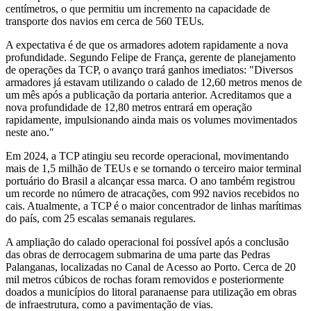
centímetros, o que permitiu um incremento na capacidade de
transporte dos navios em cerca de 560 TEUs.
A expectativa é de que os armadores adotem rapidamente a nova
profundidade. Segundo Felipe de França, gerente de planejamento
de operações da TCP, o avanço trará ganhos imediatos: "Diversos
armadores já estavam utilizando o calado de 12,60 metros menos de
um mês após a publicação da portaria anterior. Acreditamos que a
nova profundidade de 12,80 metros entrará em operação
rapidamente, impulsionando ainda mais os volumes movimentados
neste ano."
Em 2024, a TCP atingiu seu recorde operacional, movimentando
mais de 1,5 milhão de TEUs e se tornando o terceiro maior terminal
portuário do Brasil a alcançar essa marca. O ano também registrou
um recorde no número de atracações, com 992 navios recebidos no
cais. Atualmente, a TCP é o maior concentrador de linhas marítimas
do país, com 25 escalas semanais regulares.
A ampliação do calado operacional foi possível após a conclusão
das obras de derrocagem submarina de uma parte das Pedras
Palanganas, localizadas no Canal de Acesso ao Porto. Cerca de 20
mil metros cúbicos de rochas foram removidos e posteriormente
doados a municípios do litoral paranaense para utilização em obras
de infraestrutura, como a pavimentação de vias.