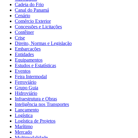
Cadeia do Frio
Canal do Panamá
Cenário
Comércio Exterior
Concessões e Licitações
Contêiner
Crise
Direito, Normas e Legislação
Embarcações
Entidades
Equipamentos
Estudos e Estatísticas
Eventos
Feira Intermodal
Ferroviário
Grupo Guia
Hidroviário
Infraestrutura e Obras
Inteligência nos Transportes
Lançamento
Logística
Logística de Projetos
Marítimo
Mercado
Multimodalidade