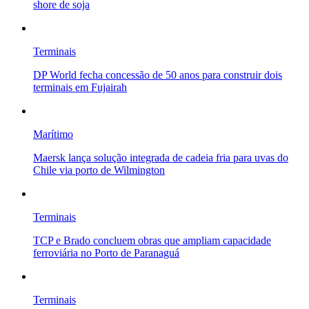
shore de soja
Terminais
DP World fecha concessão de 50 anos para construir dois
terminais em Fujairah
Marítimo
Maersk lança solução integrada de cadeia fria para uvas do
Chile via porto de Wilmington
Terminais
TCP e Brado concluem obras que ampliam capacidade
ferroviária no Porto de Paranaguá
Terminais