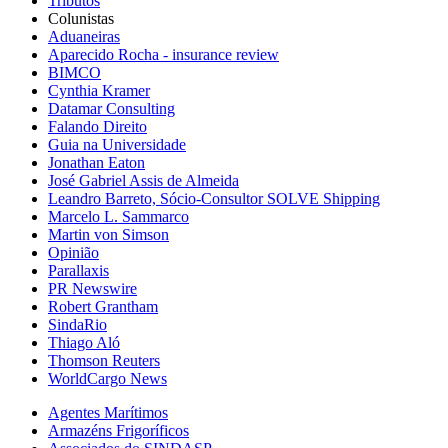
Tributos
Colunistas
Aduaneiras
Aparecido Rocha - insurance review
BIMCO
Cynthia Kramer
Datamar Consulting
Falando Direito
Guia na Universidade
Jonathan Eaton
José Gabriel Assis de Almeida
Leandro Barreto, Sócio-Consultor SOLVE Shipping
Marcelo L. Sammarco
Martin von Simson
Opinião
Parallaxis
PR Newswire
Robert Grantham
SindaRio
Thiago Aló
Thomson Reuters
WorldCargo News
Agentes Marítimos
Armazéns Frigoríficos