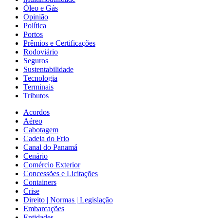
Óleo e Gás
Opinião
Política
Portos
Prêmios e Certificações
Rodoviário
Seguros
Sustentabilidade
Tecnologia
Terminais
Tributos
Acordos
Aéreo
Cabotagem
Cadeia do Frio
Canal do Panamá
Cenário
Comércio Exterior
Concessões e Licitações
Containers
Crise
Direito | Normas | Legislação
Embarcações
Entidades