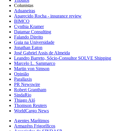
Tributos
Colunistas
Aduaneiras
Aparecido Rocha - insurance review
BIMCO
Cynthia Kramer
Datamar Consulting
Falando Direito
Guia na Universidade
Jonathan Eaton
José Gabriel Assis de Almeida
Leandro Barreto, Sócio-Consultor SOLVE Shipping
Marcelo L. Sammarco
Martin von Simson
Opinião
Parallaxis
PR Newswire
Robert Grantham
SindaRio
Thiago Aló
Thomson Reuters
WorldCargo News
Agentes Marítimos
Armazéns Frigoríficos