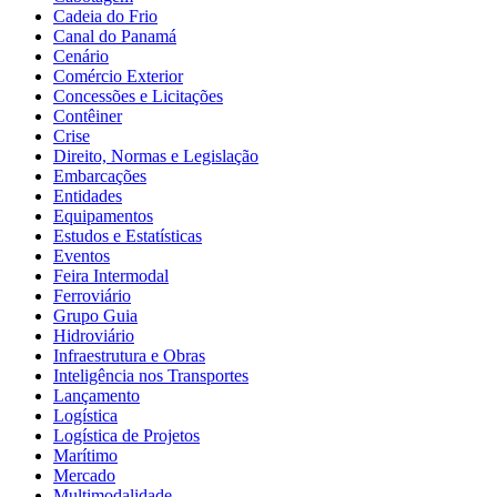
Cadeia do Frio
Canal do Panamá
Cenário
Comércio Exterior
Concessões e Licitações
Contêiner
Crise
Direito, Normas e Legislação
Embarcações
Entidades
Equipamentos
Estudos e Estatísticas
Eventos
Feira Intermodal
Ferroviário
Grupo Guia
Hidroviário
Infraestrutura e Obras
Inteligência nos Transportes
Lançamento
Logística
Logística de Projetos
Marítimo
Mercado
Multimodalidade