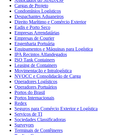
Associados do SINDASP
Cargas de Projeto
Condomínios Logísticos
Despachantes Aduaneiros
Direito Marítimo e Comércio Exterior
Eadis e Porto Seco
Empresas Arrendatárias
Empresas de Courier
Engenharia Portuária
Equipamentos e Máquinas para Logística
IPA Recintos Alfandegados
ISO Tank Containers
Leasing de Containers
Movimentação e Intralogística
NVOCC e Consolidação de Carga
Operadores Logísticos
Operadores Portuários
Portos do Brasil
Portos Internacionais
Redex
Seguros para Comércio Exterior e Logística
Serviços de TI
Sociedades Classificadoras
Surveyors
Terminais de Contêineres