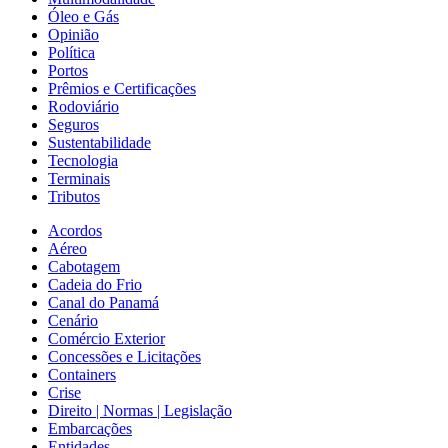
Óleo e Gás
Opinião
Política
Portos
Prêmios e Certificações
Rodoviário
Seguros
Sustentabilidade
Tecnologia
Terminais
Tributos
Acordos
Aéreo
Cabotagem
Cadeia do Frio
Canal do Panamá
Cenário
Comércio Exterior
Concessões e Licitações
Containers
Crise
Direito | Normas | Legislação
Embarcações
Entidades